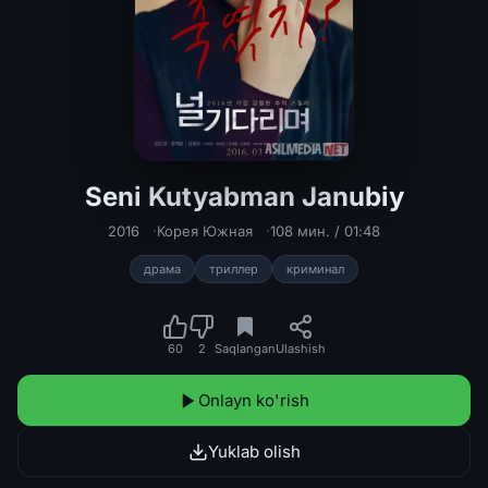
Seni Kutyabman Janubiy
Seni Kutyabman Janubiy Koreya filmi
2016
Корея Южная
108 мин. / 01:48
драма
триллер
криминал
60
2
Saqlangan
Ulashish
Onlayn ko'rish
Yuklab olish