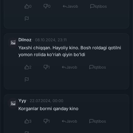
0
0
Javob
Iqtibos
Dilnoz
08.10.2024, 23:11
Yaxshi chiqqan. Hayoliy kino. Bosh roldagi qotilni
yomon rolida ko’riah qiyin bo’ldi
2
1
Javob
Iqtibos
Yyy
22.07.2024, 00:00
Korganlar bormi qanday kino
3
1
Javob
Iqtibos