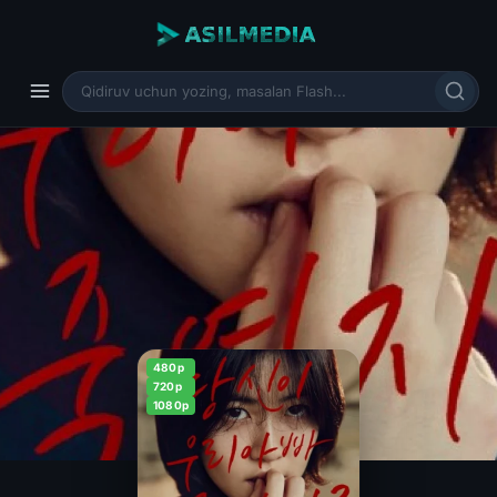
480p
720p
1080p