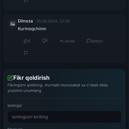
Dilnoza
30.06.2024, 22:00
Kurmoqchimn
5
1
Javob
Iqtibos
Fikr qoldirish
Fikringizni qoldiring. Hurmatli munosabat va o'zbek tilida
yozishni unutmang.
Ismingiz