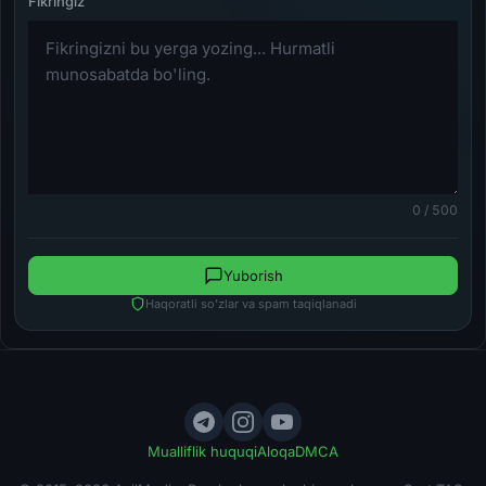
0 / 500
Yuborish
Haqoratli so'zlar va spam taqiqlanadi
Mualliflik huquqi
Aloqa
DMCA