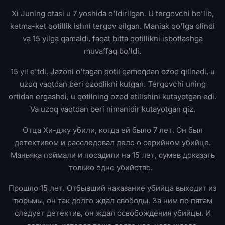
Xi Juning otasi u 7 yoshida o'ldirilgan. U tergovchi bo'lib,
ketma-ket qotillik ishni tergov qilgan. Maniak qo'lga olindi
va 15 yilga qamaldi, faqat bitta qotillikni isbotlashga
muvaffaq bo'ldi.
15 yil o'tdi. Jazoni o'tagan qotil qamoqdan ozod qilinadi, u
uzoq vaqtdan beri ozodlikni kutgan. Tergovchi uning
ortidan ergashdi, u qotilning ozod etilishini kutayotgan edi.
Va uzoq vaqtdan beri nimanidir kutayotgan qiz.
Отца Хи-джу убили, когда ей было 7 лет. Он был
детективом и расследовал дело о серийном убийце.
Маньяка поймали и посадили на 15 лет, сумев доказать
только одно убийство.
Прошло 15 лет. Отбывший наказание убийца выходит из
тюрьмы, он так долго ждал свободы. За ним по пятам
следует детектив, он ждал освобождения убийцы. И