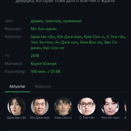
девушка, которая тоже долго кое-чего ждала.
Janr:
драма
,
триллер
,
криминал
Rejissyor:
Мо Хон-джин
Aktyorlar:
Щим Ын-гён
,
Юн Джэ-мун
,
Ким Сон-о
,
О Тхэ-гён
,
Чон Хэ-гюн
,
Ан Джэ-хон
,
Ким Вон-хэ
,
Хан Со-
джин
,
Кан Сок-хо
Yil:
2016
Mamlakat:
Корея Южная
Davomiyligi:
108 мин. / 01:48
Aktyorlar
Rejissyor
Щим Ын-гён
Юн Джэ-мун
Ким Сон-о
О Тхэ-гён
Чон Хэ-гюн
Ан 