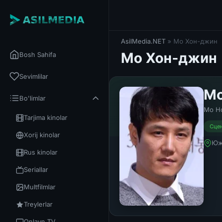
AsilMedia.NET
» Мо Хон-джин
Мо Хон-джин
Bosh Sahifa
Sevimlilar
Мо
Bo'limlar
Mo Ho
Tarjima kinolar
Сцен
Xorij kinolar
Юж
Rus kinolar
Seriallar
Multfilmlar
Treylerlar
Onlayn TV