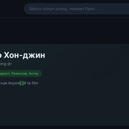
 Хон-джин
ng-jin
арист, Режиссер, Актер
ная Корея
8 ta film