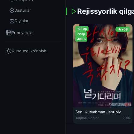
Rejissyorlik qilg
Dasturlar
O'yinlar
1080p
+58
Premyeralar
720p
480p
Kunduzgi ko'rinish
Seni Kutyabman Janubiy
Seni Kutyabman Janubiy Koreya 
Tarjima Kinolar
2016