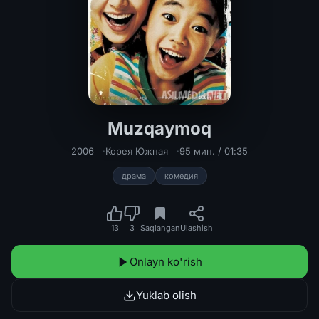
Muzqaymoq
Muzqaymoq Uzbek tilida 2006 O'zbe
2006
Корея Южная
95 мин. / 01:35
драма
комедия
13
3
Saqlangan
Ulashish
Onlayn ko'rish
Yuklab olish