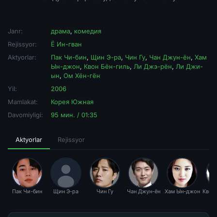
Janr:
драма
,
комедия
Rejissyor:
Ё Ин-гван
Aktyorlar:
Пак Чи-бин
,
Щин Э-ра
,
Чин Гу
,
Чан Джун-ён
,
Хам
Ын-джон
,
Квон Бён-гиль
,
Ли Джэ-рён
,
Ли Джи-
ын
,
Ом Хён-гён
Yil:
2006
Mamlakat:
Корея Южная
Davomiyligi:
95 мин. / 01:35
Aktyorlar
Rejissyor
Пак Чи-бин
Щин Э-ра
Чин Гу
Чан Джун-ён
Хам Ын-джон
Квон 