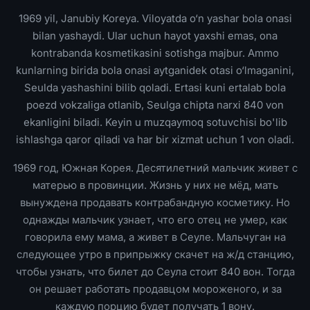
1969 yil, Janubiy Koreya. Viloyatda o‘n yashar bola onasi
bilan yashaydi. Ular uchun hayot yaxshi emas, ona
kontrabanda kosmetikasini sotishga majbur. Ammo
kunlarning birida bola onasi aytganidek otasi o‘lmaganini,
Seulda yashashini bilib qoladi. Ertasi kuni ertalab bola
poezd vokzaliga otlanib, Seulga chipta narxi 840 von
ekanligini biladi. Keyin u muzqaymoq sotuvchisi bo'lib
ishlashga qaror qiladi va har bir xizmat uchun 1 von oladi.
1969 год, Южная Корея. Десятилетний мальчик живет с
матерью в провинции. Жизнь у них не мёд, мать
вынуждена продавать контрабандную косметику. Но
однажды мальчик узнает, что его отец не умер, как
говорила ему мама, а живет в Сеуле. Мальчуган на
следующее утро в припрыжку скачет на ж/д станцию,
чтобы узнать, что билет до Сеула стоит 840 вон. Тогда
он решает работать продавцом мороженого, и за
каждую порцию будет получать 1 вону.