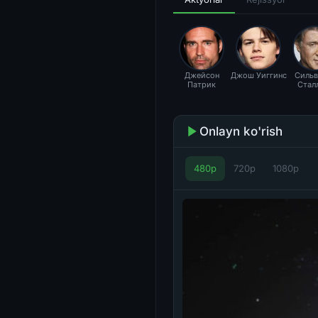
Джейсон
Джош Уиггинс
Сильв
Патрик
Стал
Onlayn ko'rish
480p
720p
1080p