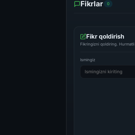
Fikrlar
0
Fikr qoldirish
Fikringizni qoldiring. Hurmat
Ismingiz