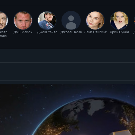
естр
Дэш Майок
Джош Уайтс
Джоэль Коэн
Лэни Стибинг
Эрин Оунби
лоне