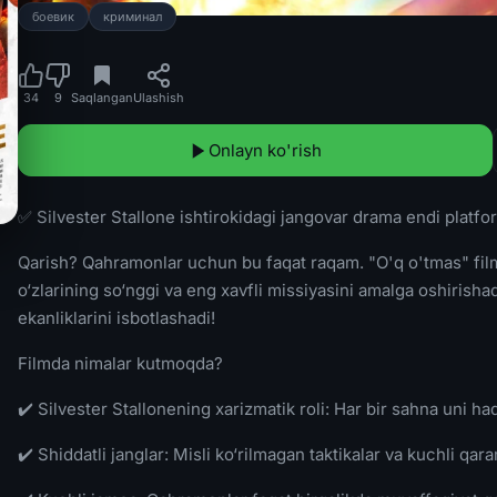
боевик
криминал
34
9
Saqlangan
Ulashish
Onlayn ko'rish
✅ Silvester Stallone ishtirokidagi jangovar drama endi platf
Qarish? Qahramonlar uchun bu faqat raqam. "O'q o'tmas" film
o‘zlarining so‘nggi va eng xavfli missiyasini amalga oshirish
ekanliklarini isbotlashadi!
Filmda nimalar kutmoqda?
✔️ Silvester Stallonening xarizmatik roli: Har bir sahna uni haq
✔️ Shiddatli janglar: Misli ko‘rilmagan taktikalar va kuchli qara