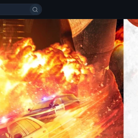
o'tib bo'lmaydigan O'zbek tilida 