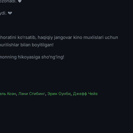
ozonadi. 🛡
ydi. 💔
horatini ko‘rsatib, haqiqiy jangovar kino muxlislari uchun
urilishlar bilan boyitilgan!
amonning hikoyasiga sho‘ng‘ing!
ль Коэн
,
Лэни Стибинг
,
Эрин Оунби
,
Джефф Чейз