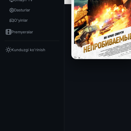
Dasturlar
O'yinlar
Premyeralar
Kunduzgi ko'rinish