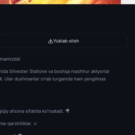
Yuklab olish
ormamizda!
ida Silvester Stallone va boshqa mashhur aktyorlar
adi. Ular dushmanlar o‘rab turganida ham yengilmas
iqiy afsona sifatida ko‘rsatadi. 🎥
ma-qarshiliklar. ⚔️