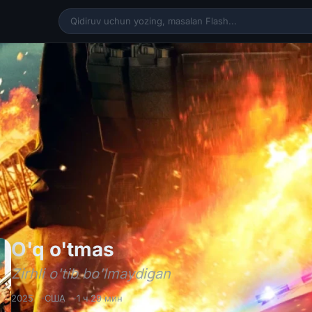
O'q o'tmas / Zirhli 
O'q o'tmas
Zirhli o'tib bo'lmaydigan
2025
США
1 ч 29 мин