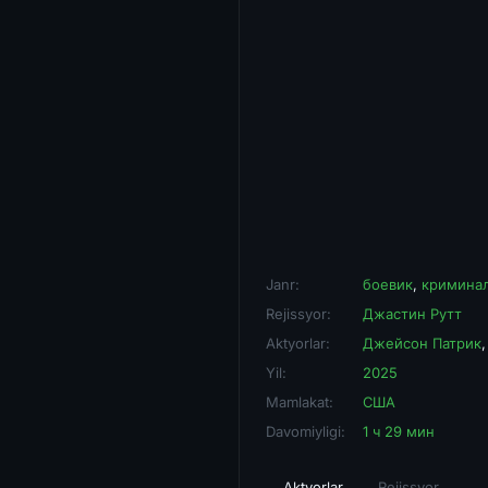
Janr:
боевик
,
кримина
Rejissyor:
Джастин Рутт
Aktyorlar:
Джейсон Патрик
Yil:
2025
Mamlakat:
США
Davomiyligi:
1 ч 29 мин
Aktyorlar
Rejissyor