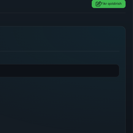
Fikr qoldirish