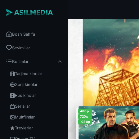
Bosh Sahifa
Sevimlilar
Bo'limlar
Tarjima kinolar
Xorij kinolar
Rus kinolar
Seriallar
480p
Multfilmlar
720p
1080p
Treylerlar
Onlayn TV