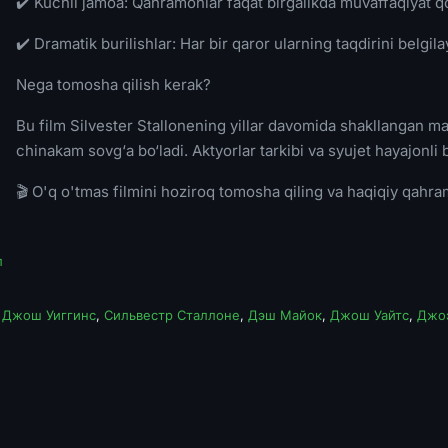
✔️ Kuchli jamoa: Qahramonlar faqat birgalikda muvaffaqiyat q
✔️ Dramatik burilishlar: Har bir qaror ularning taqdirini belgila
Nega tomosha qilish kerak?
Bu film Silvester Stallonening yillar davomida shakllangan ma
chinakam sovg‘a bo‘ladi. Aktyorlar tarkibi va syujet hayajonli b
🎬 O'q o'tmas filmini hoziroq tomosha qiling va haqiqiy qahr
л
,
Джош Уиггинс
,
Сильвестр Сталлоне
,
Дэш Майок
,
Джош Уайтс
,
Джоэ