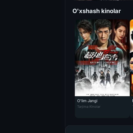
O'xshash kinolar
O'lim Jangi
O'lim Jangi Uzbek tilida 2022
Tarjima Kinolar