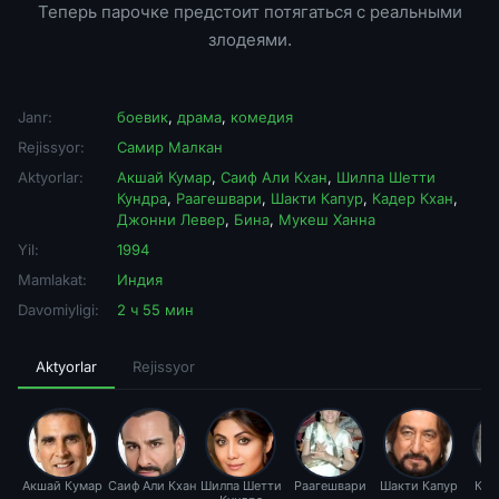
Теперь парочке предстоит потягаться с реальными
злодеями.
Janr:
боевик
,
драма
,
комедия
Rejissyor:
Самир Малкан
Aktyorlar:
Акшай Кумар
,
Саиф Али Кхан
,
Шилпа Шетти
Кундра
,
Раагешвари
,
Шакти Капур
,
Кадер Кхан
,
Джонни Левер
,
Бина
,
Мукеш Ханна
Yil:
1994
Mamlakat:
Индия
Davomiyligi:
2 ч 55 мин
Aktyorlar
Rejissyor
Акшай Кумар
Саиф Али Кхан
Шилпа Шетти
Раагешвари
Шакти Капур
Кад