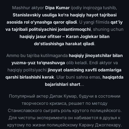
Mashhur aktyor
Dipa Kumar
ijodiy inqirozga tushib,
Stanislavskiy usuliga ko‘ra haqiqiy hayot tajribasi
asosida rol o‘ynashga qaror qiladi
. U yangi filmida
qat’iy
va tajribali politsiyachini jonlantirmoqchi
, shuning uchun
haqiqiy jasur ofitser – Karan Joglekar bilan
do‘stlashishga harakat qiladi
.
Ammo bu tajriba kutilmaganda
haqiqiy jinoyatchilar bilan
yuzma-yuz to‘qnashuvga
olib keladi. Endi aktyor va
haqiqiy politsiyachi
jinoyat olamining xavfli odamlariga
qarshi birlashishi kerak
. Ular buni sahna emas,
haqiqatda
bajarishlari shart
…
Популярный актер Дипак Кумар, будучи в состоянии
творческого кризиса, решает по методу
Станиславского сыграть роль крутого полицейского.
Для чистоты эксперимента он набивается в друзья к
крутому по жизни полицейскому Карану Джоглекару.