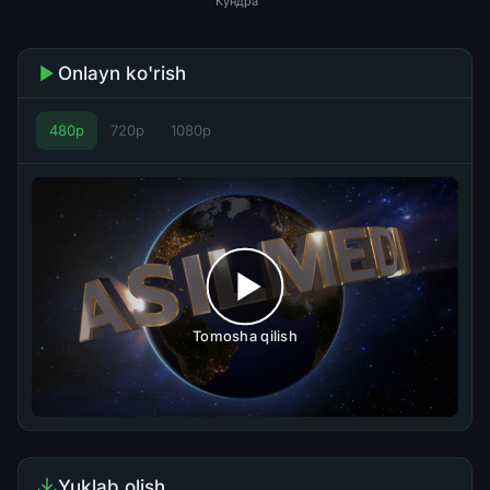
Кундра
Onlayn ko'rish
480p
720p
1080p
Tomosha qilish
Yuklab olish