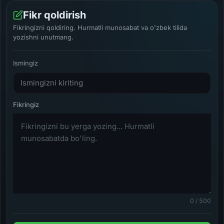
Fikr qoldirish
Fikringizni qoldiring. Hurmatli munosabat va o'zbek tilida
yozishni unutmang.
Ismingiz
0 / 500