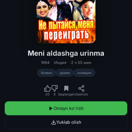
Meni aldashga urinma
Meni aldashga urinma 1994 Hind kino
1994
Индия
2 ч 55 мин
боевик
драма
комедия
20
6
Saqlangan
Ulashish
Onlayn ko'rish
Yuklab olish