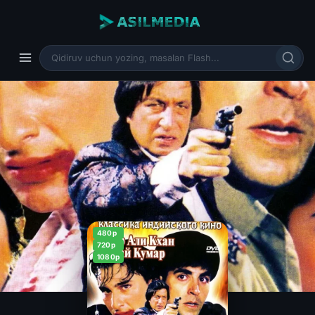
480p
720p
1080p