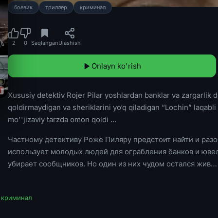
боевик
триллер
криминал
2
0
Saqlangan
Ulashish
Onlayn ko'rish
Xususiy detektiv Rojer Pilar yoshlardan banklar va zargarlik d
qoldirmaydigan va sheriklarini yo‘q qiladigan “Lochin” laqabli
mo''jizaviy tarzda omon qoldi ...
Частному детективу Роже Пиляру предстоит найти и разо
использует молодых людей для ограбления банков и ювел
убирает сообщников. Но один из них чудом остался жив…
,
криминал