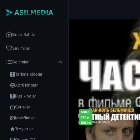
Bosh Sahifa
Sevimlilar
Bo'limlar
Tarjima kinolar
Xorij kinolar
Rus kinolar
Seriallar
480p
Multfilmlar
720p
1080p
Treylerlar
Onlayn TV