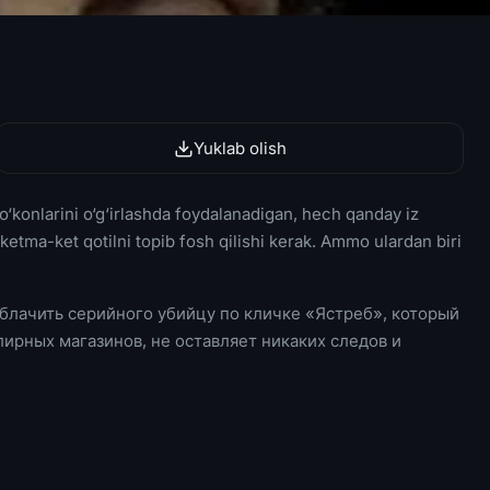
Yuklab olish
o‘konlarini o‘g‘irlashda foydalanadigan, hech qanday iz
 ketma-ket qotilni topib fosh qilishi kerak. Ammo ulardan biri
блачить серийного убийцу по кличке «Ястреб», который
ирных магазинов, не оставляет никаких следов и