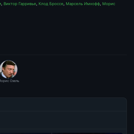
и
,
Виктор Гарривье
,
Клод Броссе
,
Марсель Имхофф
,
Морис
орис Озель