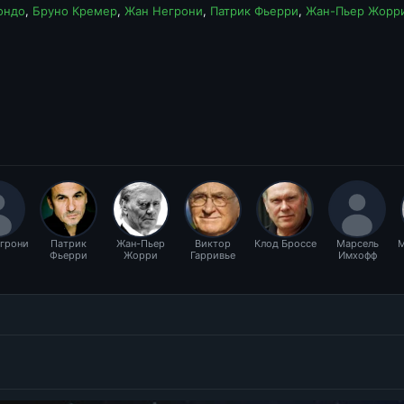
ондо
,
Бруно Кремер
,
Жан Негрони
,
Патрик Фьерри
,
Жан-Пьер Жорр
грони
Патрик
Жан-Пьер
Виктор
Клод Броссе
Марсель
М
Фьерри
Жорри
Гарривье
Имхофф