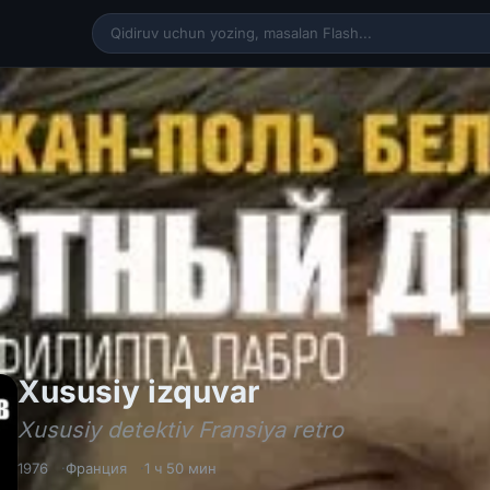
Xususiy izquvar
Xususiy izquvar
Xususiy detektiv Fransiya retro
1976
Франция
1 ч 50 мин