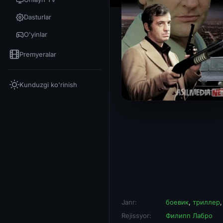
Dasturlar
O'yinlar
Premyeralar
Kunduzgi ko'rinish
Janr:
боевик
,
триллер
Rejissyor:
Филипп Лабро