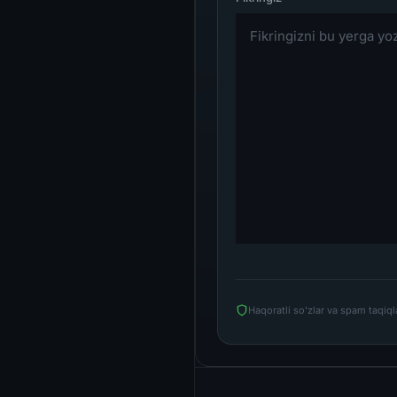
Haqoratli so'zlar va spam taqiq