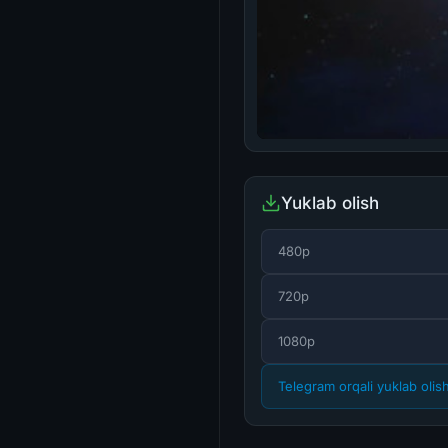
Yuklab olish
480p
720p
1080p
Telegram orqali yuklab olis