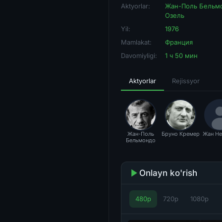
Aktyorlar:
Жан-Поль Бельм
Озель
Yil:
1976
Mamlakat:
Франция
Davomiyligi:
1 ч 50 мин
Aktyorlar
Rejissyor
Жан-Поль
Бруно Кремер
Жан Не
Бельмондо
Onlayn ko'rish
480p
720p
1080p