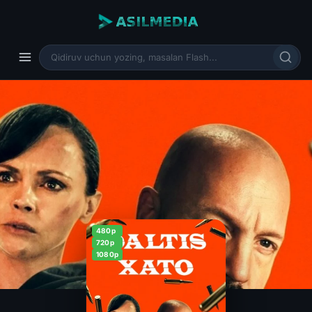
480p
720p
1080p