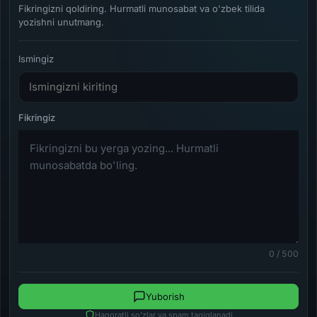
Fikringizni qoldiring. Hurmatli munosabat va o'zbek tilida
yozishni unutmang.
Ismingiz
0 / 500
Yuborish
Haqoratli so'zlar va spam taqiqlanadi