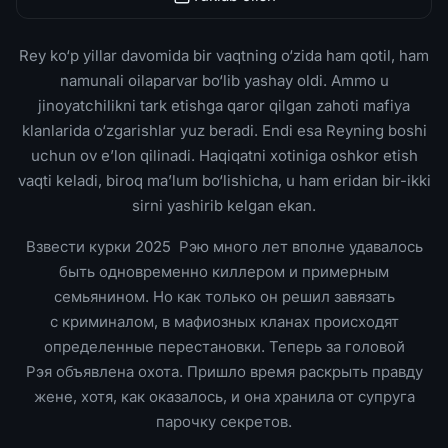
Rey ko‘p yillar davomida bir vaqtning o‘zida ham qotil, ham
namunali oilaparvar bo‘lib yashay oldi. Ammo u
jinoyatchilikni tark etishga qaror qilgan zahoti mafiya
klanlarida o‘zgarishlar yuz beradi. Endi esa Reyning boshi
uchun ov e’lon qilinadi. Haqiqatni xotiniga oshkor etish
vaqti keladi, biroq ma’lum bo‘lishicha, u ham eridan bir-ikki
sirni yashirib kelgan ekan.
Взвести курки 2025 Рэю много лет вполне удавалось
быть одновременно киллером и примерным
семьянином. Но как только он решил завязать
с криминалом, в мафиозных кланах происходят
определенные перестановки. Теперь за головой
Рэя объявлена охота. Пришло время раскрыть правду
жене, хотя, как оказалось, и она хранила от супруга
парочку секретов.