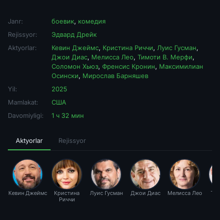
Janr:
боевик
,
комедия
Rejissyor:
Эдвард Дрейк
Aktyorlar:
Кевин Джеймс
,
Кристина Риччи
,
Луис Гусман
,
Джои Диас
,
Мелисса Лео
,
Тимоти В. Мерфи
,
Соломон Хьюз
,
Френсис Кронин
,
Максимилиан
Осински
,
Мирослав Барняшев
Yil:
2025
Mamlakat:
США
Davomiyligi:
1 ч 32 мин
Aktyorlar
Rejissyor
Кевин Джеймс
Кристина
Луис Гусман
Джои Диас
Мелисса Лео
Тим
Риччи
М