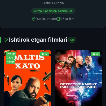
Francis Cronin
Актер, Продюсер, Сценарист
Dublin, Ireland
45 ta film
Ishtirok etgan filmlari
(2)
1080p
+7
+7
720p
480p