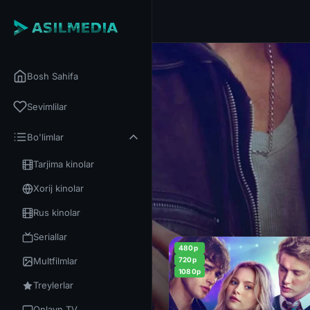
Bosh Sahifa
Sevimlilar
Bo'limlar
Tarjima kinolar
Xorij kinolar
Rus kinolar
Seriallar
480p
Multfilmlar
720p
1080p
Treylerlar
Onlayn TV