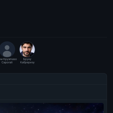
ом Крузmaso
Бруну
Caporali
Кабреризу