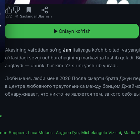
272
41
Saqlangan
Ulashish
Onlayn ko'rish
Akasining vafotidan so‘ng
Jun
Italiyaga ko‘chib o‘tadi va yan
o‘rtasidagi sevgi uchburchagining markaziga tushib qoladi. B
anglaydi — chunki har kim o‘z sirini yashirib yuradi.
Люби меня, люби меня 2026 После смерти брата Джун пе
в центре любовного треугольника между бойцом Джеймс
обнаруживает, что никто не является тем, за кого себя в
а
епе Баррозо
,
Luca Melucci
,
Андреа Гуо
,
Michelangelo Vizzini
,
Madior F