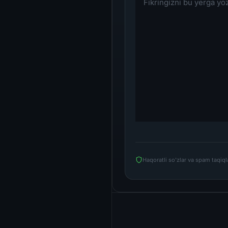
Haqoratli so'zlar va spam taqiq