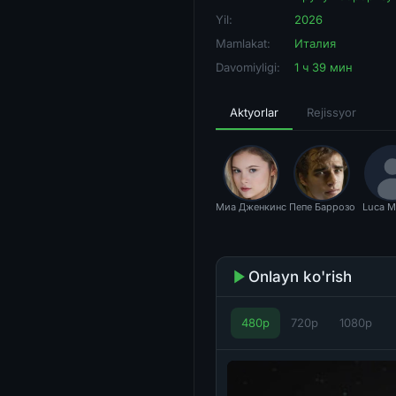
Yil:
2026
Mamlakat:
Италия
Davomiyligi:
1 ч 39 мин
Aktyorlar
Rejissyor
Миа Дженкинс
Пепе Баррозо
Luca M
Onlayn ko'rish
480p
720p
1080p