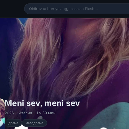
Meni sev, me
Meni sev, meni sev
2026
Италия
1 ч 39 мин
драма
мелодрама