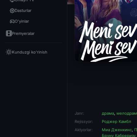
Dasturlar
O'yinlar
Premyeralar
Kunduzgi ko'rinish
Janr:
драма
,
мелодрам
Rejissyor:
Роджер Камбл
Aktyorlar:
Миа Дженкинс
,
П
Бруну Кабреризу