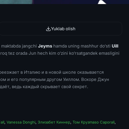
Yuklab olish
gi maktabda jangchi
Jeyms
hamda uning mashhur do‘sti
Uill
iroq tez orada Jun hech kim o‘zini ko‘rsatgandek emasligini
реезжает в Италию и в новой школе оказывается
ом и его популярным другом Уиллом. Вскоре Джун
ыдаёт, ведь каждый скрывает свой секрет.
all
,
Vanessa Donghi
,
Элизабет Киннер
,
Том Крузmaso Caporali
,