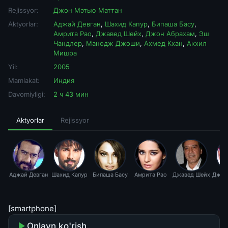
Rejissyor:
Джон Мэтью Маттан
Aktyorlar:
Аджай Девган
,
Шахид Капур
,
Бипаша Басу
,
Амрита Рао
,
Джавед Шейх
,
Джон Абрахам
,
Эш
Чандлер
,
Манодж Джоши
,
Ахмед Кхан
,
Акхил
Мишра
Yil:
2005
Mamlakat:
Индия
Davomiyligi:
2 ч 43 мин
Aktyorlar
Rejissyor
Аджай Девган
Шахид Капур
Бипаша Басу
Амрита Рао
Джавед Шейх
Джон
[smartphone]
Onlayn ko'rish