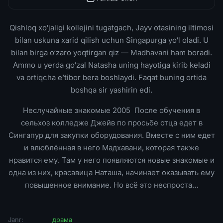
Qishloq xo‘jaligi kollejini tugatgach, Jayv otasining iltimosi
bilan uskuna xarid qilish uchun Singapurga yo‘l oladi. U
bilan birga o‘zaro yoqtirgan qiz — Madhavani ham boradi.
Ammo u yerda go‘zal Natasha uning hayotiga kirib keladi
va ortiqcha e’tibor bera boshlaydi. Faqat buning ortida
boshqa sir yashirin edi.
Неслучайные знакомые 2005 После обучения в
сельхоз колледже Джейв по просьбе отца едет в
Сингапур для закупки оборудования. Вместе с ним едет
и влюблённая в него Мадхавани, которая также
нравится ему. Там у него появляются новые знакомые и
одна из них, красавица Наташа, начинает оказывать ему
повышенное внимание. Но всё это неспроста…
Janr:
драма