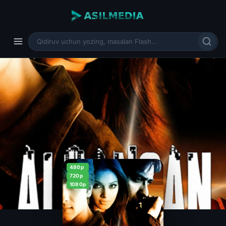
480p
720p
1080p