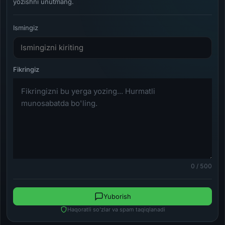
yozishni unutmang.
Ismingiz
0 / 500
Yuborish
Haqoratli so'zlar va spam taqiqlanadi