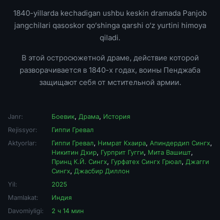
1840-yillarda kechadigan ushbu keskin dramada Panjob
jangchilari qasoskor qo‘shinga qarshi o‘z yurtini himoya
qiladi.
В этой остросюжетной драме, действие которой
разворачивается в 1840-х годах, воины Пенджаба
защищают себя от мстительной армии.
Janr:
Боевик
,
Драма
,
История
Rejissyor:
Гиппи Гревал
Aktyorlar:
Гиппи Гревал
,
Нимрат Кхаира
,
Апиндердип Сингх
,
Никитин Дхир
,
Гурприт Гугги
,
Мита Вашишт
,
Принц К.Й. Сингх
,
Гурфатех Сингх Грюал
,
Джагги
Сингх
,
Джасбир Диллон
Yil:
2025
Mamlakat:
Индия
Davomiyligi:
2 ч 14 мин