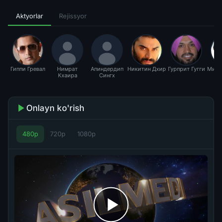
Aktyorlar
Rejissyor
Гиппи Гревал
Нимрат
Апиндердип
Никитин Дхир
Гурприт Гугги
Мита
Кхаира
Сингх
Onlayn ko'rish
480p
720p
1080p