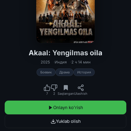
Akaal: Yengilmas oila
Akaal: Yengilmas oila 2025 Hind kino
2025
Индия
2 ч 14 мин
Боевик
Драма
История
7
2
Saqlangan
Ulashish
Onlayn ko'rish
Yuklab olish