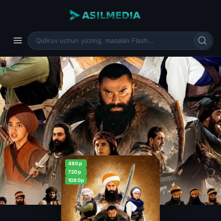
480p
720p
1080p