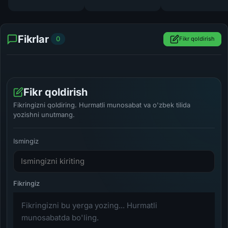
Fikrlar
0
Fikr qoldirish
Fikr qoldirish
Fikringizni qoldiring. Hurmatli munosabat va o'zbek tilida
yozishni unutmang.
Ismingiz