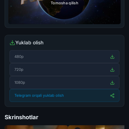
Tomosha qilish
Yuklab olish
480p
720p
1080p
Telegram orqali yuklab olish
Skrinshotlar