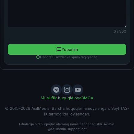
0 / 500
Yuborish
Haqoratli so'zlar va spam taqiqlanadi
Mualliflik huquqi
Aloqa
DMCA
© 2015–2026 AsilMedia. Barcha huquqlar himoyalangan. Sayt TAS-
IX tarmog'ida joylashgan.
Filmlarga oid huquqlar ularning mualliflariga tegishli. Admin:
@asilmedia_support_bot