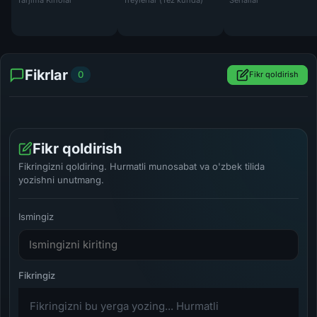
Tarjima Kinolar
Treylerlar (Tez kunda)
Seriallar
Fikrlar
0
Fikr qoldirish
Fikr qoldirish
Fikringizni qoldiring. Hurmatli munosabat va o'zbek tilida
yozishni unutmang.
Ismingiz