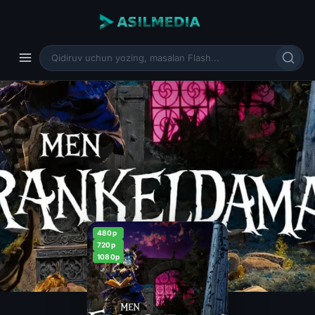
480p
720p
1080p