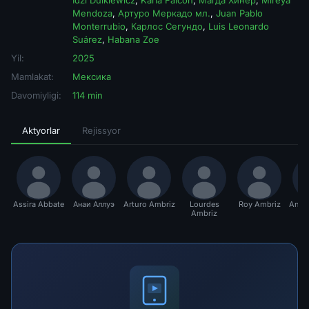
Idzi Dulkiewicz
,
Karla Falcon
,
Магда Хинер
,
Mireya
Mendoza
,
Артуро Меркадо мл.
,
Juan Pablo
Monterrubio
,
Карлос Сегундо
,
Luis Leonardo
Suárez
,
Habana Zoe
Yil:
2025
Mamlakat:
Мексика
Davomiyligi:
114 min
Aktyorlar
Rejissyor
Assira Abbate
Анаи Аллуэ
Arturo Ambriz
Lourdes
Roy Ambriz
Anton
Ambriz