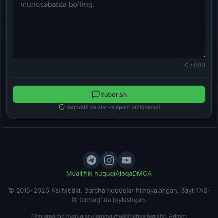
0 / 500
Yuborish
Haqoratli so'zlar va spam taqiqlanadi
Mualliflik huquqi
Aloqa
DMCA
© 2015–2026 AsilMedia. Barcha huquqlar himoyalangan. Sayt TAS-
IX tarmog'ida joylashgan.
Filmlarga oid huquqlar ularning mualliflariga tegishli. Admin: