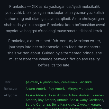
Frankelda — XIX asrda yashagan qat’iyatli meksikalik
yozuvchi. U o‘zi yozgan maxluqlar bilan yuzma-yuz kelish
uchun ong osti olamiga sayohat qiladi. Azob chekayotgan
shahzoda yo‘l ko‘rsatgan Frankelda kech bo‘lmasidan avval
xayolot va haqiqat o‘rtasidagi muvozanatni tiklashi kerak.
Frankelda, a determined 19th-century Mexican writer,
journeys into her subconscious to face the monsters
she’s written about. Guided by a tormented prince, she
must restore the balance between fiction and reality
before it’s too late.
Janr:
фэнтези
,
мультфильм
,
семейный
,
мюзикл
Rejissyor:
Arturo Ambriz
,
Roy Ambriz
,
Mireya Mendoza
Aktyorlar:
Assira Abbate
,
Анаи Аллуэ
,
Arturo Ambriz
,
Lourdes
Ambriz
,
Roy Ambriz
,
Antonio Badía
,
Gaby Cárdenas
,
Sergio Carranza
,
Бету Кастилло
,
Джесси Конде
,