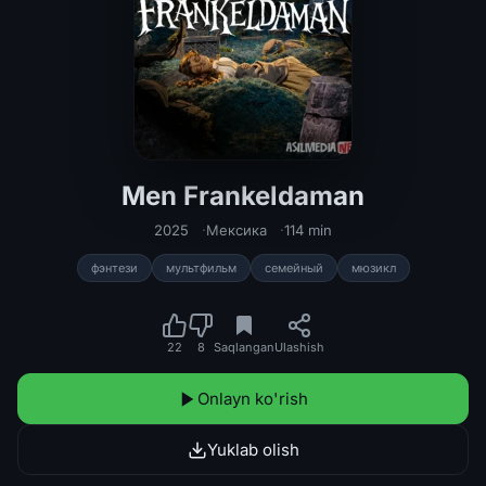
Men Frankeldaman
Men Frankeldaman Premyera 2025 Uzbe
2025
Мексика
114 min
фэнтези
мультфильм
семейный
мюзикл
22
8
Saqlangan
Ulashish
Onlayn ko'rish
Yuklab olish