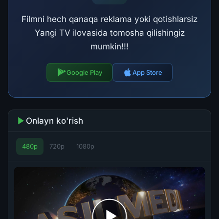
Filmni hech qanaqa reklama yoki qotishlarsiz
Yangi TV ilovasida tomosha qilishingiz
mumkin!!!
Google Play
App Store
Onlayn ko'rish
480p
720p
1080p