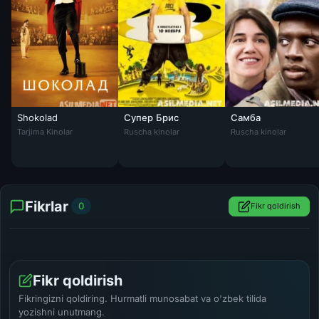
Shokolad
Супер Брис
Самба
Shokolad / Ikki masxaraboz Uzbek tilida 2015 O'zbekcha tarjima kino
Tarjima Kinolar
Ruscha kinolar
Ruscha kinolar
Fikrlar
0
Fikr qoldirish
Fikr qoldirish
Fikringizni qoldiring. Hurmatli munosabat va o'zbek tilida
yozishni unutmang.