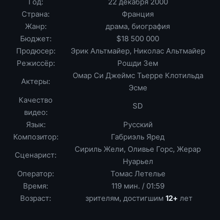
Год:
22 декабря 2000
Страна:
Франция
Жанр:
драма, биография
Бюджет:
$18 500 000
Продюсер:
Эрик Альтмайер, Николас Альтмайер
Режиссёр:
Рошди Зем
Омар Си Джеймс Тьерре Клотильда
Актеры:
Эсме
Качество
SD
видео:
Язык:
Русский
Композитор:
Габриэль Яред
Сириль Жели, Оливье Горс, Жерар
Сценарист:
Нуарьел
Оператор:
Томас Летелье
Время:
119 мин. / 01:59
Возраст:
зрителям, достигшим
12+
лет