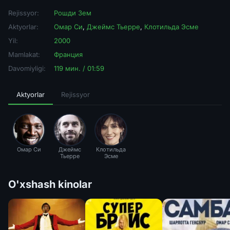
Rejissyor:
Рошди Зем
Aktyorlar:
Омар Си
,
Джеймс Тьерре
,
Клотильда Эсме
Yil:
2000
Mamlakat:
Франция
Davomiyligi:
119 мин. / 01:59
Aktyorlar
Rejissyor
Омар Си
Джеймс
Клотильда
Тьерре
Эсме
O'xshash kinolar