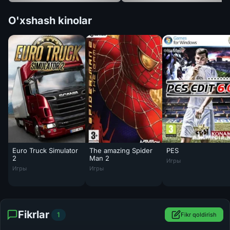
O'xshash kinolar
Euro Truck Simulator
The amazing Spider
PES
PES 2013 PES Edit 6
2
Man 2
Игры
Euro Truck Simulator 2 - 2012 PC Game
The amazing Spider Man 2 Tas-IX
Игры
Игры
Fikrlar
1
Fikr qoldirish