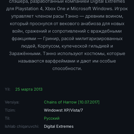
слэшера, разработанный компанией Digital Extremes
для Playstation 4, Xbox One и Microsoft Windows. Игрок
управляет членом расы Тэнно — древним воином,
который проснулся от векового анабиоза для новых
войн, сражений и сопротивлений с враждебными
фракциями — Гринир, расой милитаризированных
людей, Корпусом, купеческой гильдией и
Заражёнными. Тэнно используют костюмы, которые
называются варфреймами и дают им особые
способности.
Yil:
25 марта 2013
Versiya:
Chains of Harrow [10.07.2017]
Tizim:
Windowst XP/Vista/7
Til:
Русский
Ishlab chiqaruvchi:
Digital Extremes