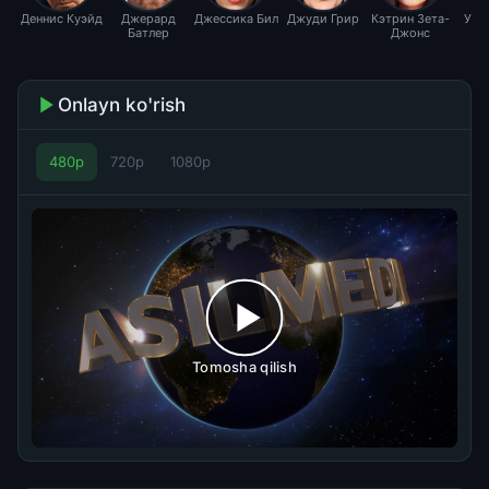
Деннис Куэйд
Джерард
Джессика Бил
Джуди Грир
Кэтрин Зета-
Ума
Батлер
Джонс
Onlayn ko'rish
480p
720p
1080p
Tomosha qilish