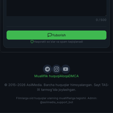
0 / 500
Yuborish
Haqoratli so'zlar va spam taqiqlanadi
Mualliflik huquqi
Aloqa
DMCA
© 2015–2026 AsilMedia. Barcha huquqlar himoyalangan. Sayt TAS-
IX tarmog'ida joylashgan.
Filmlarga oid huquqlar ularning mualliflariga tegishli. Admin:
@asilmedia_support_bot