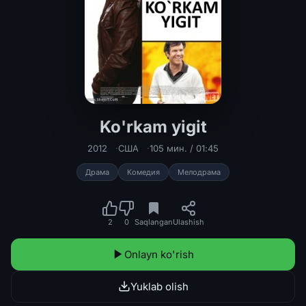
Ko'rkam yigit
Ko'rkam yigit Uzbek tilida 2012 O'zb
2012
США
105 мин. / 01:45
Драма
Комедия
Мелодрама
2
0
Saqlangan
Ulashish
Onlayn ko'rish
Yuklab olish