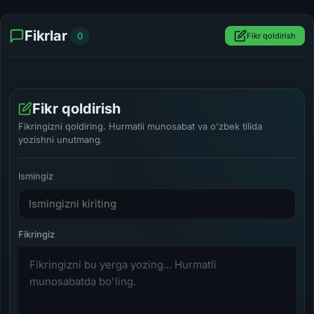
Fikrlar
0
Fikr qoldirish
Fikr qoldirish
Fikringizni qoldiring. Hurmatli munosabat va o'zbek tilida
yozishni unutmang.
Ismingiz