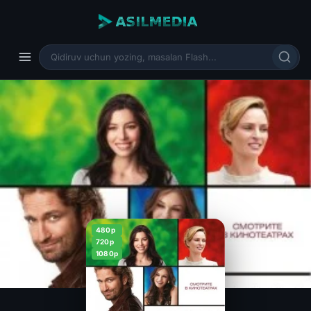
480p
720p
1080p