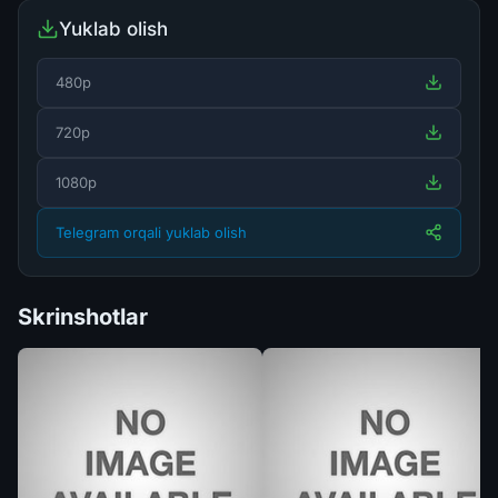
Yuklab olish
480p
720p
1080p
Telegram orqali yuklab olish
Skrinshotlar