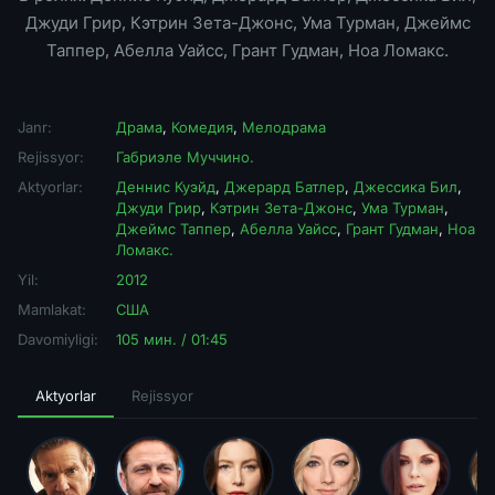
Джуди Грир, Кэтрин Зета-Джонс, Ума Турман, Джеймс
Таппер, Абелла Уайсс, Грант Гудман, Ноа Ломакс.
Janr:
Драма
,
Комедия
,
Мелодрама
Rejissyor:
Габриэле Муччино.
Aktyorlar:
Деннис Куэйд
,
Джерард Батлер
,
Джессика Бил
,
Джуди Грир
,
Кэтрин Зета-Джонс
,
Ума Турман
,
Джеймс Таппер
,
Абелла Уайсс
,
Грант Гудман
,
Ноа
Ломакс.
Yil:
2012
Mamlakat:
США
Davomiyligi:
105 мин. / 01:45
Aktyorlar
Rejissyor