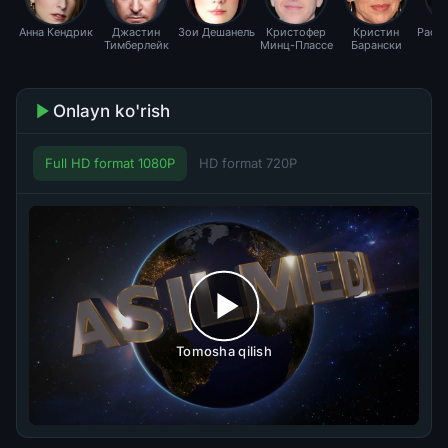
Анна Кендрик
Джастин
Зои Дешанель
Кристофер
Кристин
Рассе
Тимберлейк
Минц-Плассе
Барански
Onlayn ko'rish
Full HD format 1080P
HD format 720P
Tomosha qilish