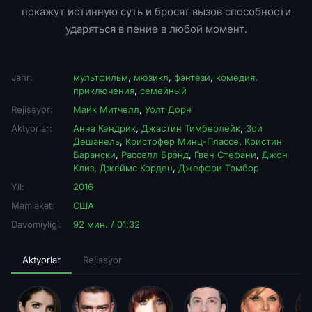
покажут истинную суть и бросят вызов способности
ударяться в пение в любой момент.
Janr:
мультфильм
,
мюзикл
,
фэнтези
,
комедия
,
приключения
,
семейный
Rejissyor:
Майк Митчелл
,
Уолт Дорн
Aktyorlar:
Анна Кендрик
,
Джастин Тимберлейк
,
Зои
Дешанель
,
Кристофер Минц-Плассе
,
Кристин
Барански
,
Расселл Брэнд
,
Гвен Стефани
,
Джон
Клиз
,
Джеймс Корден
,
Джеффри Тэмбор
Yil:
2016
Mamlakat:
США
Davomiyligi:
92 мин. / 01:32
Aktyorlar
Rejissyor