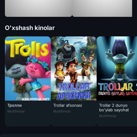
O'xshash kinolar
Тролли
Trollar afsonasi
Trollar 2 dunyo
Trollar afsonasi Uzbek tilida multfilm 2018 O
bo'ylab sayohat
Multfilmlar
Multfilmlar
Trollar 2 dunyo bo'y
Multfilmlar