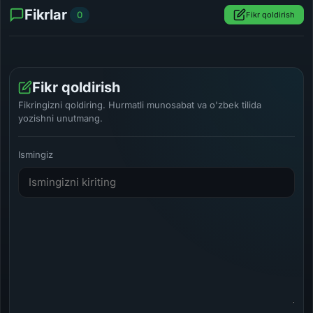
Fikrlar
0
Fikr qoldirish
Fikr qoldirish
Fikringizni qoldiring. Hurmatli munosabat va o'zbek tilida
yozishni unutmang.
Ismingiz