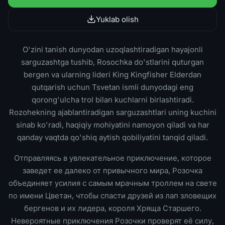
Yuklab olish
O'zini tanish dunyodan uzoqlashtiradigan hayajonli
sarguzashtga tushib, Rosochka do'stlarini quturgan
bergen va ularning lideri King Kingfisher Elderdan
qutqarish uchun Tsvetan ismli dunyodagi eng
qorong'ulcha trol bilan kuchlarni birlashtiradi.
Rozohekning ajablantiradigan sarguzashtlari uning kuchini
sinab ko'radi, haqiqiy mohiyatini namoyon qiladi va har
qanday vaqtda qo'shiq aytish qobiliyatini tanqid qiladi.
Отправляясь в увлекательное приключение, которое
заведет ее далеко от привычного мира, Розочка
объединяет усилия с самым мрачным троллем на свете
по имени Цветан, чтобы спасти друзей из лап зловещих
бергенов и их лидера, короля Хряща Старшего.
Невероятные приключения Розочки проверят её силу,