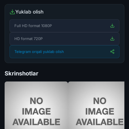
Yuklab olish
Full HD format 1080P
HD format 720P
Telegram orqali yuklab olish
Skrinshotlar