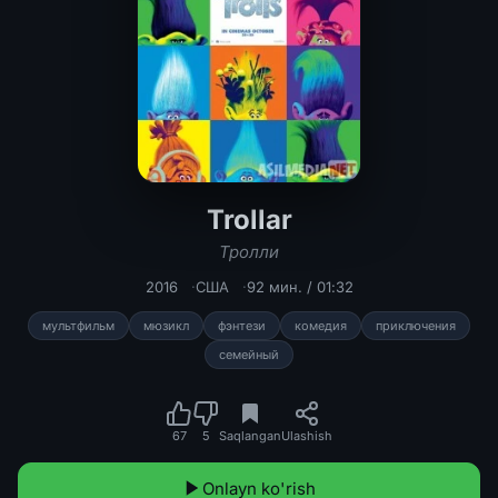
Trollar
Trollar / Тролли Multfilm Uzbek tili
Тролли
2016
США
92 мин. / 01:32
мультфильм
мюзикл
фэнтези
комедия
приключения
семейный
67
5
Saqlangan
Ulashish
Onlayn ko'rish