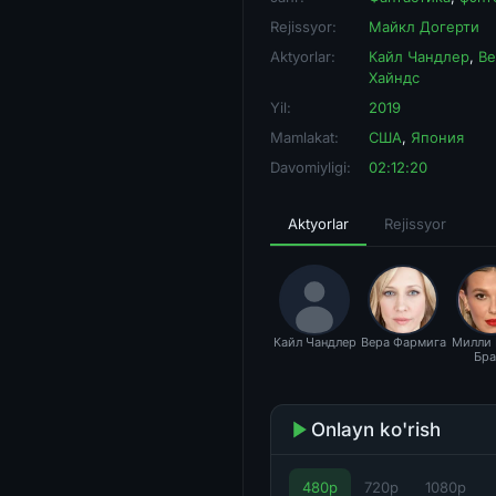
Rejissyor:
Майкл Догерти
Aktyorlar:
Кайл Чандлер
,
Ве
Хайндс
Yil:
2019
Mamlakat:
США
,
Япония
Davomiyligi:
02:12:20
Aktyorlar
Rejissyor
Кайл Чандлер
Вера Фармига
Милли 
Бра
Onlayn ko'rish
480p
720p
1080p