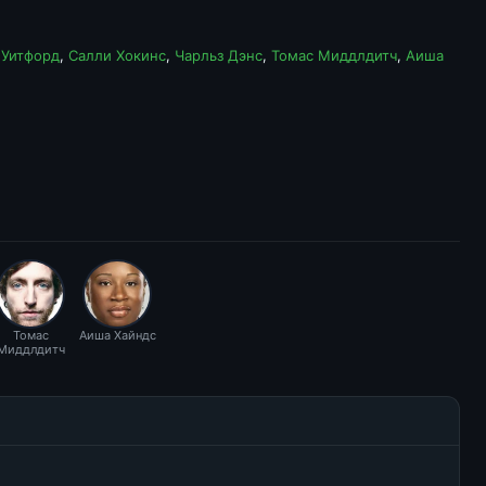
 Уитфорд
,
Салли Хокинс
,
Чарльз Дэнс
,
Томас Миддлдитч
,
Аиша
Томас
Аиша Хайндс
Миддлдитч