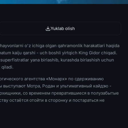
Yuklab olish
 hayvonlarni o'z ichiga olgan qahramonlik harakatlari haqida
matum kaiju qarshi - uch boshli yirtqich King Gidor chiqadi.
superfistratlar yana birlashib, kurashda birlashish uchun
qiladi.
логического агентства «Монарх» по сдерживанию
лы выступают Мотра, Родан и ультимативный кайдзю -
перхищники, со временем превратившиеся в полузабытые
ству остаётся отойти в сторонку и постараться не