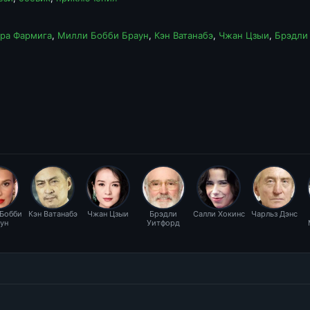
ра Фармига
,
Милли Бобби Браун
,
Кэн Ватанабэ
,
Чжан Цзыи
,
Брэдли
Бобби
Кэн Ватанабэ
Чжан Цзыи
Брэдли
Салли Хокинс
Чарльз Дэнс
ун
Уитфорд