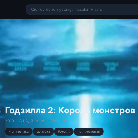
Годзилла 2: Король монстров
2019
США
,
Япония
02:12:20
Фантастика
фэнтези
боевик
приключения