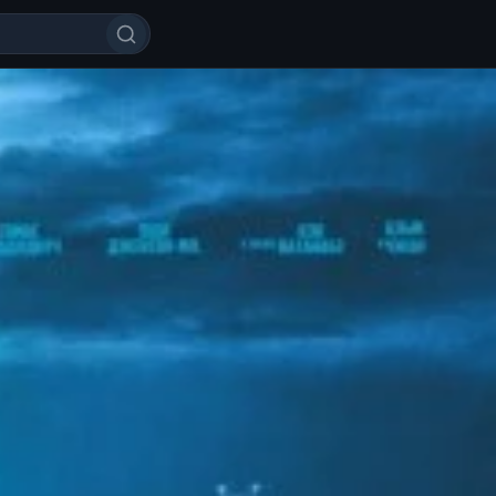
Годзилла 2: Король монстров 20