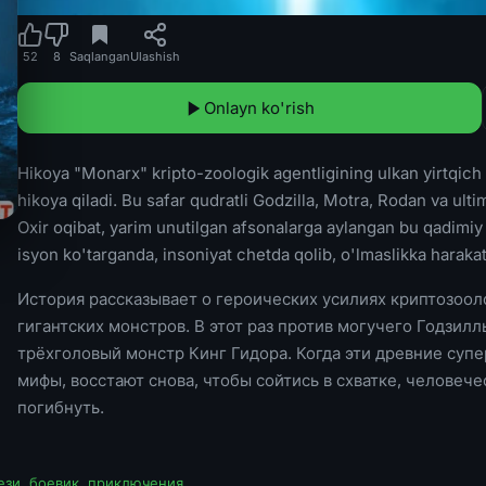
52
8
Saqlangan
Ulashish
Onlayn ko'rish
Hikoya "Monarx" kripto-zoologik agentligining ulkan yirtqich
hikoya qiladi. Bu safar qudratli Godzilla, Motra, Rodan va ulti
Oxir oqibat, yarim unutilgan afsonalarga aylangan bu qadimiy 
isyon ko'targanda, insoniyat chetda qolib, o'lmaslikka harakat 
История рассказывает о героических усилиях криптозоо
гигантских монстров. В этот раз против могучего Годзил
трёхголовый монстр Кинг Гидора. Когда эти древние су
мифы, восстают снова, чтобы сойтись в схватке, человече
погибнуть.
ези
,
боевик
,
приключения