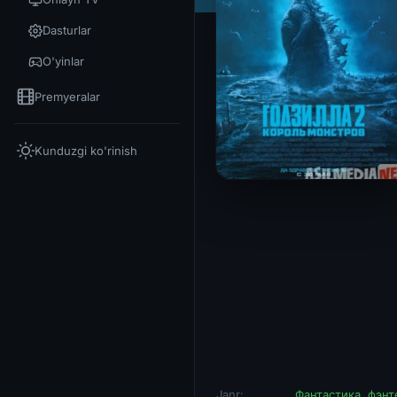
Dasturlar
O'yinlar
Premyeralar
Kunduzgi ko'rinish
Janr:
Фантастика
,
фэнт