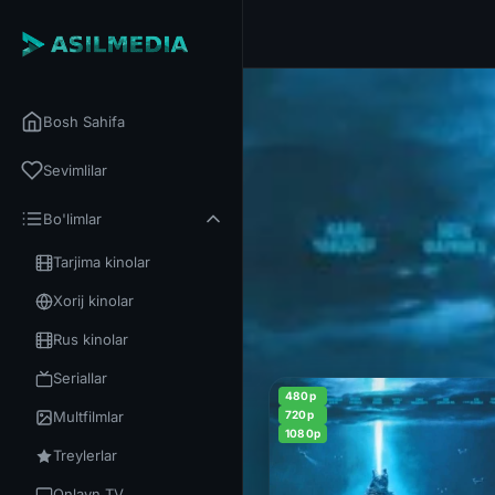
Bosh Sahifa
Sevimlilar
Bo'limlar
Tarjima kinolar
Xorij kinolar
Rus kinolar
Seriallar
480p
Multfilmlar
720p
1080p
Treylerlar
Onlayn TV