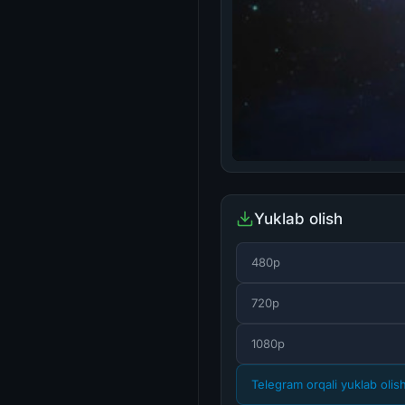
Yuklab olish
480p
720p
1080p
Telegram orqali yuklab olis