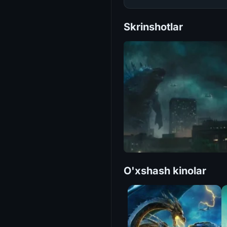
Skrinshotlar
O'xshash kinolar