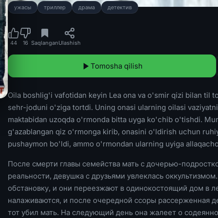
ужасы
триллер
драма
детектив
44
16
Saqlangan
Ulashish
Tomosha qilish
Oila boshlig'i vafotidan keyin Lea ona va o'smir qizi bilan til
sehr-joduni o'ziga tortdi. Uning onasi ularning oilasi vaziyatni
maktabidan uzoqda o'rmonda bitta uyga ko'chib o'tishdi. Mun
g'azablangan qiz o'rmonga kirib, onasini o'ldirish uchun ruhiy
pushaymon bo'ldi, ammo o'rmondan ularning uyiga allaqachon 
После смерти главы семейства мать с дочерью-подростко
реальности, девушка с друзьями увлеклась оккультизмом.
обстановку, и они переезжают в одинокостоящий дом в ле
налаживаются, и после очередной ссоры рассерженная де
тот убил мать. На следующий день она жалеет о содеянном