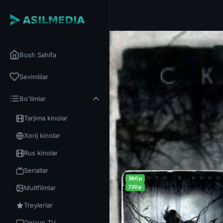
Bosh Sahifa
Sevimlilar
Bo'limlar
Tarjima kinolar
Xorij kinolar
Rus kinolar
Seriallar
360p
Multfilmlar
720p
Treylerlar
Onlayn TV