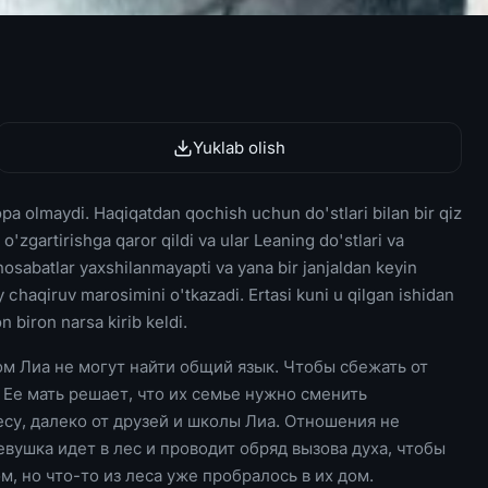
Yuklab olish
 topa olmaydi. Haqiqatdan qochish uchun do'stlari bilan bir qiz
 o'zgartirishga qaror qildi va ular Leaning do'stlari va
osabatlar yaxshilanmayapti va yana bir janjaldan keyin
 chaqiruv marosimini o'tkazadi. Ertasi kuni u qilgan ishidan
biron narsa kirib keldi.
м Лиа не могут найти общий язык. Чтобы сбежать от
 Ее мать решает, что их семье нужно сменить
су, далеко от друзей и школы Лиа. Отношения не
вушка идет в лес и проводит обряд вызова духа, чтобы
, но что-то из леса уже пробралось в их дом.