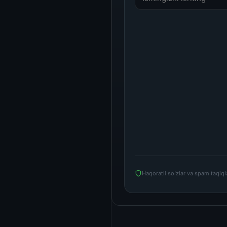
Haqoratli so'zlar va spam taqiq