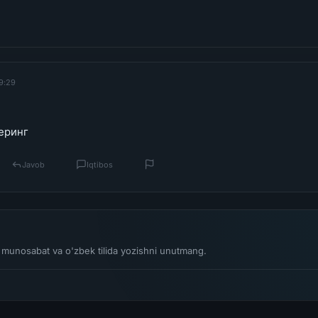
19:29
и
еринг
Javob
Iqtibos
li munosabat va o'zbek tilida yozishni unutmang.