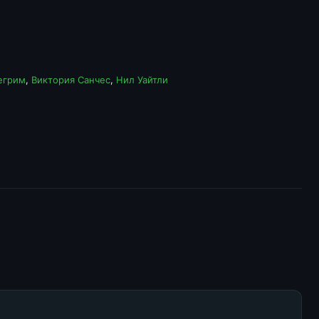
егрим
,
Виктория Санчес
,
Нил Уайтли