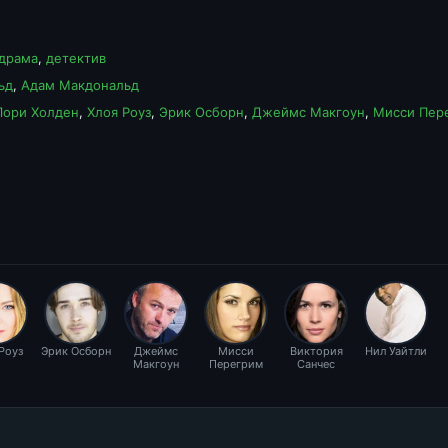
драма
,
детектив
ьд
,
Адам Макдональд
Лори Холден
,
Хлоя Роуз
,
Эрик Осборн
,
Джеймс Макгоун
,
Мисси Пер
Роуз
Эрик Осборн
Джеймс
Мисси
Виктория
Нил Уайтли
Макгоун
Перегрим
Санчес