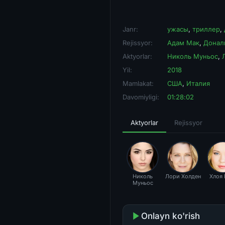
Janr:
ужасы
,
триллер
,
Rejissyor:
Адам Мак
,
Донал
Aktyorlar:
Николь Муньос
,
Yil:
2018
Mamlakat:
США
,
Италия
Davomiyligi:
01:28:02
Aktyorlar
Rejissyor
Николь
Лори Холден
Хлоя 
Муньос
Onlayn ko'rish