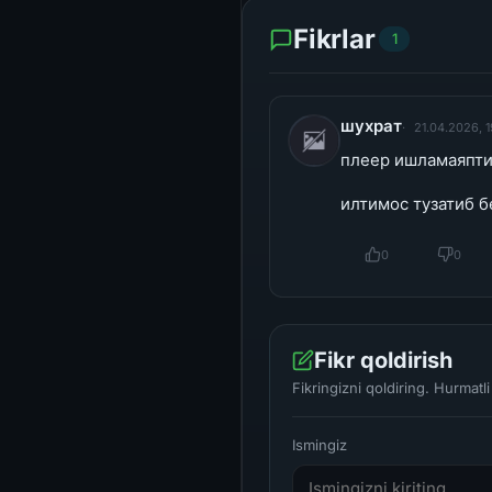
Fikrlar
1
шухрат
21.04.2026, 
плеер ишламаяпт
илтимос тузатиб б
0
0
Fikr qoldirish
Fikringizni qoldiring. Hurmat
Ismingiz