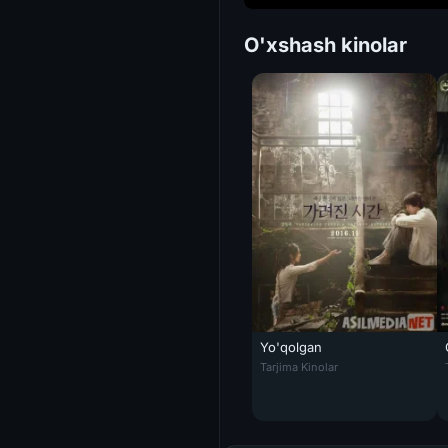
O'xshash kinolar
Yo'qolgan
Yo'qolgan / Yo'qotilgan vaqt: 
Tarjima Kinolar