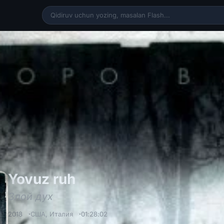
Yovuz ruh / Злой дух
Yovuz ruh
Злой дух
2018
США
,
Италия
01:28:02