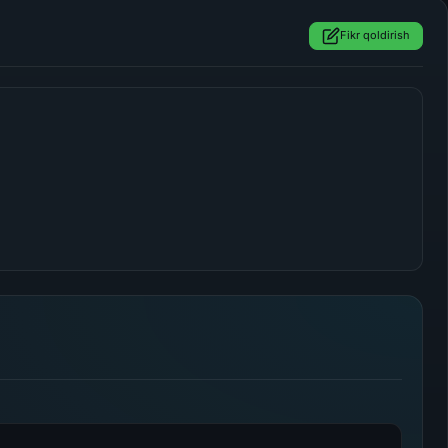
Fikr qoldirish