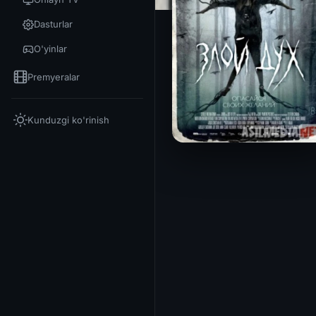
Dasturlar
O'yinlar
Premyeralar
Kunduzgi ko'rinish