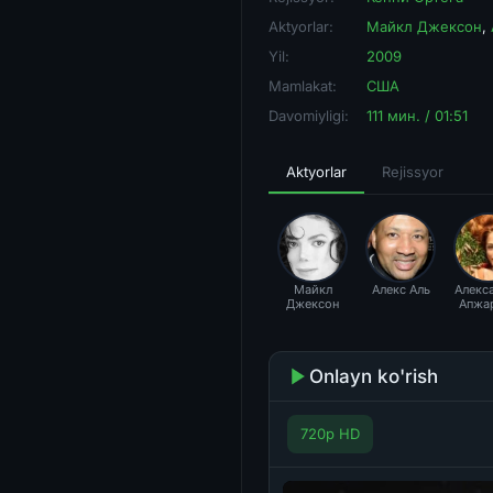
Aktyorlar:
Майкл Джексон
,
Yil:
2009
Mamlakat:
США
Davomiyligi:
111 мин. / 01:51
Aktyorlar
Rejissyor
Майкл
Алекс Аль
Алекс
Джексон
Апжа
Onlayn ko'rish
720p HD