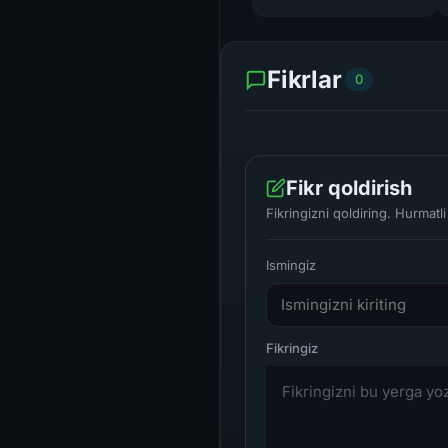
Fikrlar
0
Fikr qoldirish
Fikringizni qoldiring. Hurmat
Ismingiz