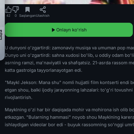
42
0
Saqlangan
Ulashish
Onlayn ko'rish
U dunyoni o'zgartirdi: zamonaviy musiqa va umuman pop madani
Dunyo uni o'zgartirdi: sahna xudosi bo'lib, u oddiy odam bo'
asrning ramzi, ma'naviyatli va shafqatsiz. 21-asrda rassom me
katta gastrolga tayyorlanayotgan edi.
"Maykl Jekson: Mana shu" nomli hujjatli film kontserti endi b
etgan shou, balki ijodiy jarayonning lahzalari: to'g'ri tovushn
rivojlantirish.
Mayklning o'zi har bir daqiqada mohir va mohirona ish olib 
etkazgan. "Bularning hammasi" noyob shou Mayklning karerasi
ishlaydigan videolar bor edi - buyuk rassomning so'nggi umrli