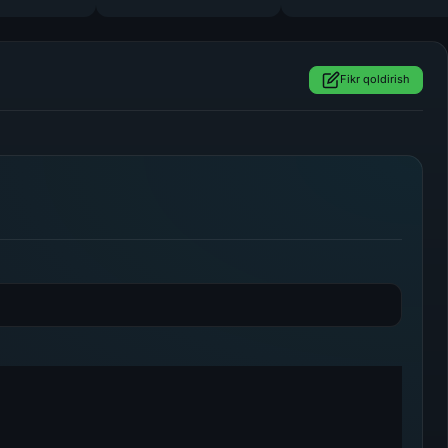
endi qara
Fikr qoldirish