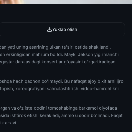
Yuklab olish
yati uning asarining ulkan ta'siri ostida shakllandi.
lish erkinligidan mahrum bo'ldi. Maykl Jekson yigirmanchi
gastar darajasidagi konsertlar g'oyasini o'zgartiradigan
oshqa hech qachon bo'lmaydi. Bu nafaqat ajoyib xitlarni ijro
i topish, xoreografiyani sahnalashtirish, video-hamrohlikni
borgan va o'z iste'dodini tomoshabinga barkamol qiyofada
da ishtirok etishi kerak edi, ammo u sodir bo'lmadi. Faqat
k arxivi.