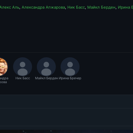
Алекс Аль
,
Александра Апжарова
,
Ник Басс
,
Майкл Берден
,
Ирина 
андра
Ник Басс
Майкл Берден
Ирина Бречер
рова