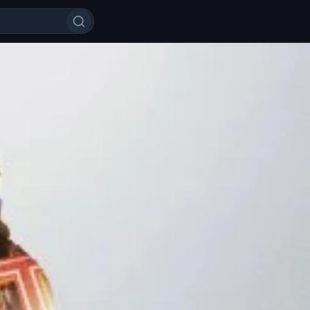
ykl Jekson: Hikoya yakuni Uzbek 