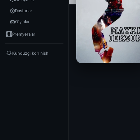
Dasturlar
O'yinlar
Premyeralar
Kunduzgi ko'rinish