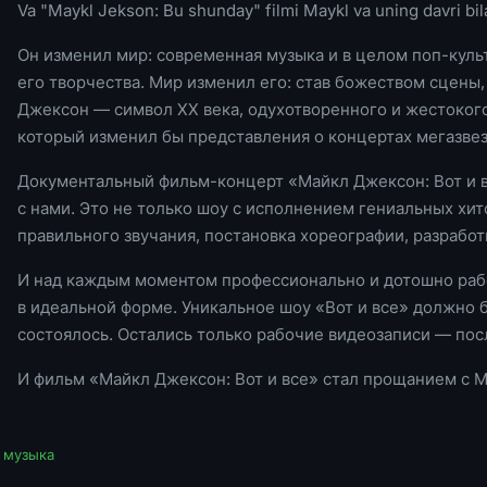
Va "Maykl Jekson: Bu shunday" filmi Maykl va uning davri bil
Он изменил мир: современная музыка и в целом поп-кул
его творчества. Мир изменил его: став божеством сцены
Джексон — символ ХХ века, одухотворенного и жестокого.
который изменил бы представления о концертах мегазвез
Документальный фильм-концерт «Майкл Джексон: Вот и вс
с нами. Это не только шоу с исполнением гениальных хит
правильного звучания, постановка хореографии, разрабо
И над каждым моментом профессионально и дотошно работ
в идеальной форме. Уникальное шоу «Вот и все» должно 
состоялось. Остались только рабочие видеозаписи — пос
И фильм «Майкл Джексон: Вот и все» стал прощанием с М
,
музыка