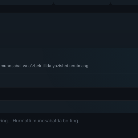
voz kechaman"
li munosabat va o'zbek tilida yozishni unutmang.