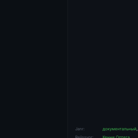
Janr:
документальный
Rejissyor:
Кенни Ортега