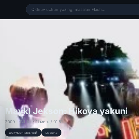
Ma
Maykl Jekson: Hikoya yakuni
2009
США
111 мин. / 01:51
документальный
музыка