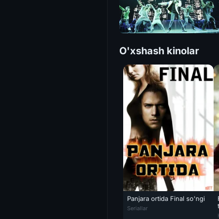
O'xshash kinolar
Panjara ortida Final so'ngi
Panjara ortida Final so'ngi qi
Seriallar