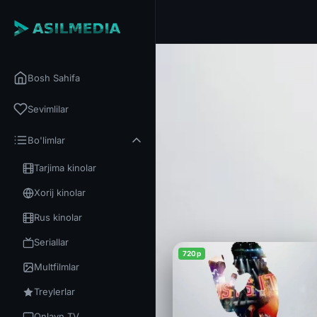
Bosh Sahifa
Sevimlilar
Bo'limlar
Tarjima kinolar
Xorij kinolar
Rus kinolar
Seriallar
720p
Multfilmlar
Treylerlar
Onlayn TV