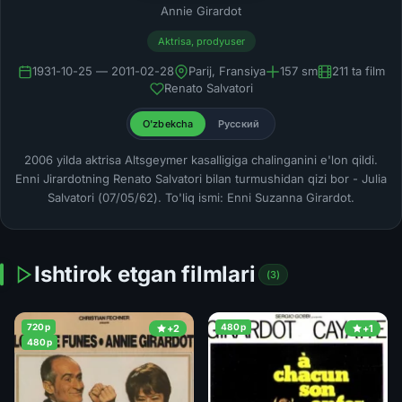
Annie Girardot
Aktrisa, prodyuser
1931-10-25 — 2011-02-28
Parij, Fransiya
157 sm
211 ta film
Renato Salvatori
O'zbekcha
Русский
2006 yilda aktrisa Altsgeymer kasalligiga chalinganini e'lon qildi.
Enni Jirardotning Renato Salvatori bilan turmushidan qizi bor - Julia
Salvatori (07/05/62). To'liq ismi: Enni Suzanna Girardot.
Ishtirok etgan filmlari
(3)
720p
480p
+2
+1
480p