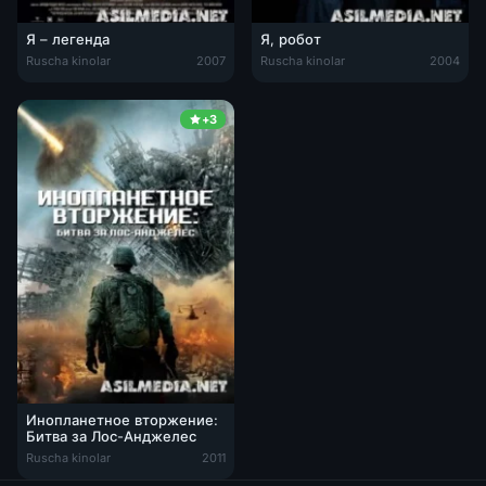
Я – легенда
Я, робот
Ruscha kinolar
2007
Ruscha kinolar
2004
+3
Инопланетное вторжение:
Битва за Лос-Анджелес
Ruscha kinolar
2011