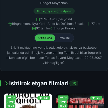
Bridget Moynahan
Aktrisa, rejissyor, prodyuser
1971-04-28 (54 yosh)
Binghamton, Nyu-York, Amerika Qoʻshma Shtatlari
177 sm
62 ta film
Endryu Frankel
O'zbekcha
Русский
Bridjit maktabning yengil, otda xokkey, lakros va basketbol
jamoalarida edi. Bridjit Moynaxonning Tom Bredi bilan fuqarolik
nikohidan o'g'li bor - Jon Tomas Edvard Moynaxan (22.08.2007
yilda tug'ilgan).
Ishtirok etgan filmlari
(17)
1080p
1080p
+141
+28
720p
720p
480p
480p