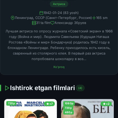
Актриса
1942-01-24 (83 yosh)
Ленинград, СССР (Санкт-Петербург, Россия)
165 sm
31 ta film
Александр Збруев
Лучшая актриса по опросу журнала «Советский экран» в 1966
году (Война и мир). Людмила Савельева (будущая Наташа
Ростова «Войны и мир» Бондарчука) родилась 1942 году в
блокадном Ленинграде. Ребенку приходилось есть кисель,
сваренный из столярного клея. В первый раз актриса
попробовала шоколадку в воз...
Ko'proq
Ishtirok etgan filmlari
(4)
720p
1080p
+7
+2
720p
480p