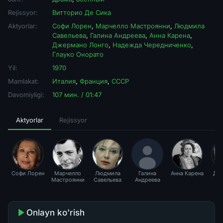
Rejissyor:
Витторио Де Сика
Aktyorlar:
Софи Лорен
,
Марчелло Мастроянни
,
Людмила
Савельева
,
Галина Андреева
,
Анна Карена
,
Джермано Лонго
,
Надежда Чередниченко
,
Глауко Онорато
Yil:
1970
Mamlakat:
Италия
,
Франция
,
СССР
Davomiyligi:
107 мин. / 01:47
Aktyorlar
Rejissyor
Софи Лорен
Марчелло
Людмила
Галина
Анна Карена
Дж
Мастроянни
Савельева
Андреева
Л
Onlayn ko'rish