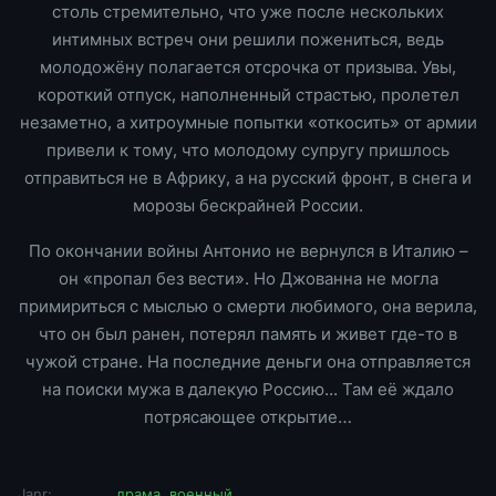
столь стремительно, что уже после нескольких
интимных встреч они решили пожениться, ведь
молодожёну полагается отсрочка от призыва. Увы,
короткий отпуск, наполненный страстью, пролетел
незаметно, а хитроумные попытки «откосить» от армии
привели к тому, что молодому супругу пришлось
отправиться не в Африку, а на русский фронт, в снега и
морозы бескрайней России.
По окончании войны Антонио не вернулся в Италию –
он «пропал без вести». Но Джованна не могла
примириться с мыслью о смерти любимого, она верила,
что он был ранен, потерял память и живет где-то в
чужой стране. На последние деньги она отправляется
на поиски мужа в далекую Россию... Там её ждало
потрясающее открытие…
Janr:
драма
,
военный