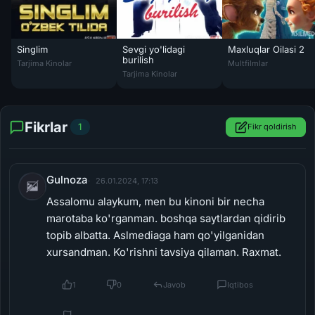
Singlim
Sevgi yo'lidagi
Maxluqlar Oilasi 2
Singlim Rossiya kinosi Uzbek tilida 2019 kino HD
Maxluqlar Oilasi 2 U
burilish
Tarjima Kinolar
Multfilmlar
Sevgi yo'lidagi burilish / Beva ayol muhabba
Tarjima Kinolar
Fikrlar
1
Fikr qoldirish
Gulnoza
26.01.2024, 17:13
Assalomu alaykum, men bu kinoni bir necha
marotaba ko'rganman. boshqa saytlardan qidirib
topib albatta. Aslmediaga ham qo'yilganidan
xursandman. Ko'rishni tavsiya qilaman. Raxmat.
1
0
Javob
Iqtibos