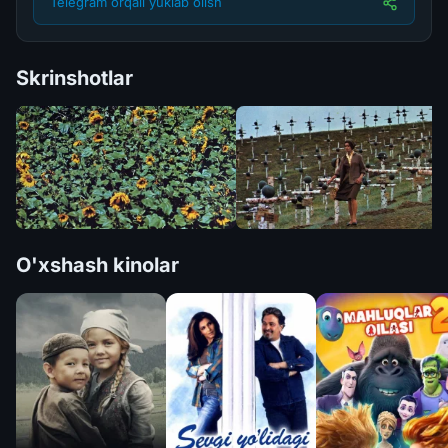
Telegram orqali yuklab olish
Skrinshotlar
O'xshash kinolar