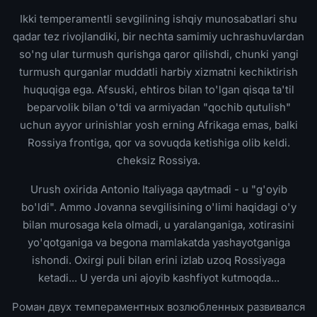
Ikki temperamentli sevgilining ishqiy munosabatlari shu
qadar tez rivojlandiki, bir nechta samimiy uchrashuvlardan
so'ng ular turmush qurishga qaror qilishdi, chunki yangi
turmush qurganlar muddatli harbiy xizmatni kechiktirish
huquqiga ega. Afsuski, ehtiros bilan to'lgan qisqa ta'til
beparvolik bilan o'tdi va armiyadan "qochib qutulish"
uchun ayyor urinishlar yosh erning Afrikaga emas, balki
Rossiya frontiga, qor va sovuqda ketishiga olib keldi.
cheksiz Rossiya.
Urush oxirida Antonio Italiyaga qaytmadi - u "g'oyib
bo'ldi". Ammo Jovanna sevgilisining o'limi haqidagi o'y
bilan murosaga kela olmadi, u yaralanganiga, xotirasini
yo'qotganiga va begona mamlakatda yashayotganiga
ishondi. Oxirgi puli bilan erini izlab uzoq Rossiyaga
ketadi... U yerda uni ajoyib kashfiyot kutmoqda...
Роман двух темпераментных возлюбленных развивался