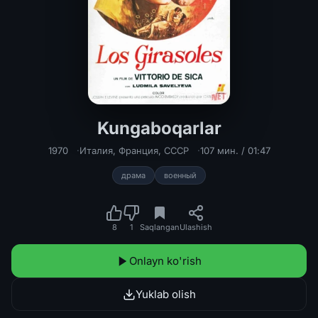
Kungaboqarlar
Kungaboqarlar Uzbek tilida 1970 O'z
1970
Италия
,
Франция
,
СССР
107 мин. / 01:47
драма
военный
8
1
Saqlangan
Ulashish
Onlayn ko'rish
Yuklab olish