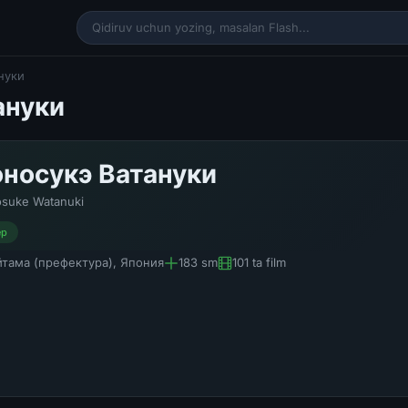
нуки
ануки
носукэ Ватануки
suke Watanuki
ер
йтама (префектура), Япония
183 sm
101 ta film