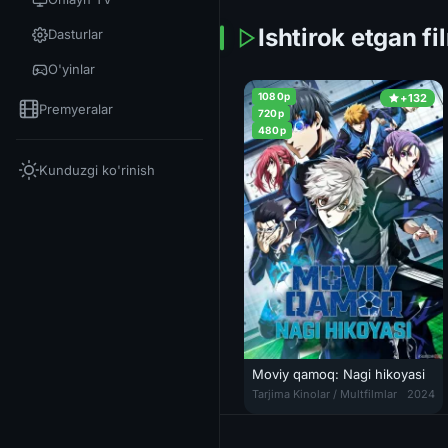
Ishtirok etgan fi
Dasturlar
O'yinlar
1080p
+132
Premyeralar
720p
480p
Kunduzgi ko'rinish
Moviy qamoq: Nagi hikoyasi
Moviy qamoq: Nagi hikoyasi / Ko
Tarjima Kinolar / Multfilmlar
2024