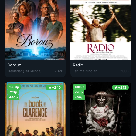
Borouz
Radio
Borouz / Borovuz shaharchasi 2026 Barcha qismlar Uzbek tilida O'zbe
Radio 2003 Uzbek tilida O'zbekcha
Treylerlar (Tez kunda)
2026
Tarjima Kinolar
2003
1080p
1080p
+246
+213
720p
720p
480p
480p