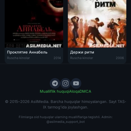
Проклятие Аннабель
Держи ритм
Ruscha kinolar
2014
Ruscha kinolar
2006
Mualliflik huquqi
Aloqa
DMCA
© 2015–2026 AsilMedia. Barcha huquqlar himoyalangan. Sayt TAS-
IX tarmog'ida joylashgan.
Filmlarga oid huquqlar ularning mualliflariga tegishli. Admin:
@asilmedia_support_bot