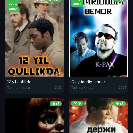
720p
480p
480p
12 yil qullikda
G'ayrioddiy bemor
12 yil qullikda / o'n ikki yillik g'ariblik Uzbek tilida 2013 O'zbekcha t
G'ayrioddiy bemor / K-Pax sayyor
Tarjima Kinolar
2013
Tarjima Kinolar
2001
720p
+7
+3