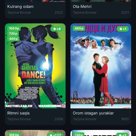
Kulrang odam
Ota Mehri
Kulrang odam Uzbek tilida 2022 O'zbekcha tarjima film Full HD skac
Ota Mehri / Otalik Uzbek tilida 2
Tarjima Kinolar
2022
Tarjima Kinolar
2021
1080p
480p
+6
+1
720p
480p
Ritmni saqla
Orom istagan yuraklar
Ritmni saqla Uzbek tilida 2006 O'zbekcha tarjima kino HD
Orom istagan yuraklar / Yurak va 
Tarjima Kinolar
2006
Tarjima Kinolar
1993
1080p
720p
+127
+3