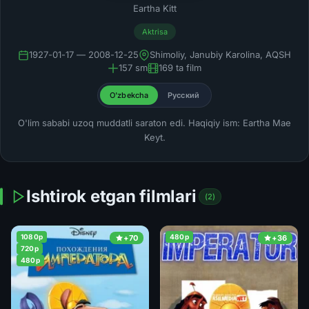
Eartha Kitt
Aktrisa
1927-01-17 — 2008-12-25
Shimoliy, Janubiy Karolina, AQSH
157 sm
169 ta film
O'zbekcha
Русский
O'lim sababi uzoq muddatli saraton edi. Haqiqiy ism: Eartha Mae
Keyt.
Ishtirok etgan filmlari
(2)
1080p
480p
+70
+36
720p
480p