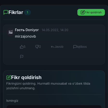
Fikrlar
1
Fikr qoldirish
Гость Doniyor
14.05.2022, 14:20
mirzajonovb
5
2
Javob
Iqtibos
Fikr qoldirish
Fikringizni qoldiring. Hurmatli munosabat va o'zbek tilida
yozishni unutmang.
Ismingiz