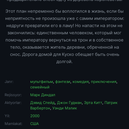
Этот план непременно бы воплотился в жизнь, если бы
неприятность не произошла уже с самим императором:
недруги превратили его в ламу! Но напасти на этом не
закончились: единственным человеком, который мог
помочь императору вернуться на трон и в собственное
тело, оказывается житель деревни, обреченной на
снос. Дорога домой для Куско обещает быть очень
долгой.
Janr:
мультфильм
,
фэнтези
,
комедия
,
приключения
,
семейный
Rejissyor:
Марк Диндал
Aktyorlar:
Дэвид Спейд
,
Джон Гудман
,
Эрта Китт
,
Патрик
Варбертон
,
Уэнди Мэлик
Yil:
2000
Mamlakat:
США