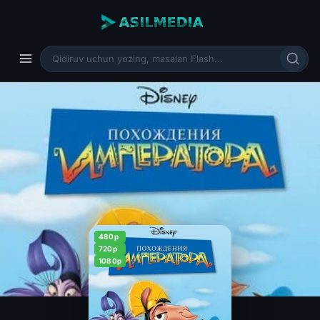
480p
720p
1080p