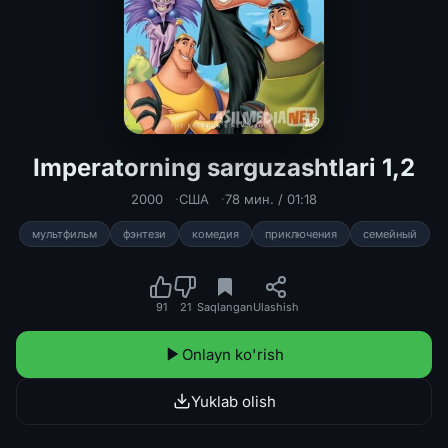
Imperatorning sarguzashtlari 1,2
Imperatorning sarguzashtlari 1,2 Uzb
2000
США
78 мин. / 01:18
мультфильм
фэнтези
комедия
приключения
семейный
91
21
Saqlangan
Ulashish
Onlayn ko'rish
Yuklab olish