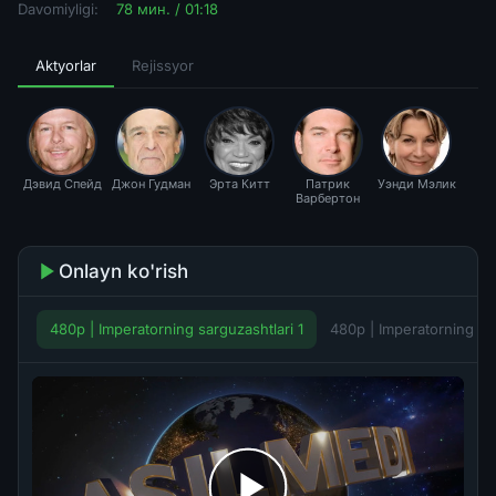
Davomiyligi:
78 мин. / 01:18
Aktyorlar
Rejissyor
Дэвид Спейд
Джон Гудман
Эрта Китт
Патрик
Уэнди Мэлик
Варбертон
Onlayn ko'rish
480p | Imperatorning sarguzashtlari 1
480p | Imperatorning sa