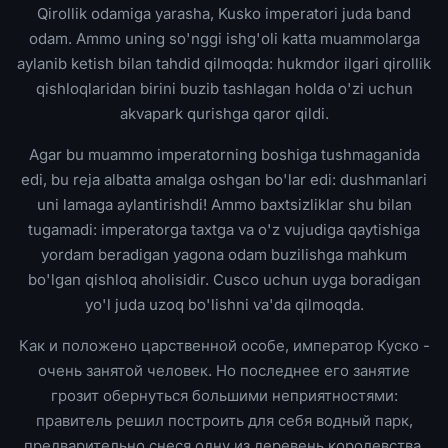
Qirollik odamiga yarasha, Kusko imperatori juda band
odam. Ammo uning so'nggi ishg'oli katta muammolarga
aylanib ketish bilan tahdid qilmoqda: hukmdor ilgari qirollik
qishloqlaridan birini buzib tashlagan holda o'zi uchun
akvapark qurishga qaror qildi.
Agar bu muammo imperatorning boshiga tushmaganida
edi, bu reja albatta amalga oshgan bo'lar edi: dushmanlari
uni lamaga aylantirishdi! Ammo baxtsizliklar shu bilan
tugamadi: imperatorga taxtga va o'z vujudiga qaytishiga
yordam beradigan yagona odam buzilishga mahkum
bo'lgan qishloq aholisidir. Cusco uchun uyga boradigan
yo'l juda uzoq bo'lishni va'da qilmoqda.
Как и положено царственной особе, император Куско -
очень занятой человек. Но последнее его занятие
грозит обернуться большими неприятностями:
правитель решил построить для себя водный парк,
предварительно снеся одну из деревень королевства.