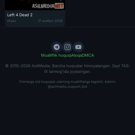
Left 4 Dead 2
Left 4 Dead 2 / 2009 / Tas-IX skachat
Игры
17 ноября 2009
Mualliflik huquqi
Aloqa
DMCA
© 2015–2026 AsilMedia. Barcha huquqlar himoyalangan. Sayt TAS-
IX tarmog'ida joylashgan.
Filmlarga oid huquqlar ularning mualliflariga tegishli. Admin:
@asilmedia_support_bot