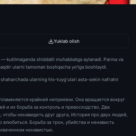
Yuklab olish
frat — kutilmaganda shiddatli muhabbatga aylanadi. Parma va
 taqdir ularni tamoman boshqacha yo‘lga boshlaydi.
k shaharchada ularning his-tuyg‘ulari asta-sekin nafratni
ламеняется крайней неприязни. Она вращается вокруг
й и их борьба за контроль и превосходство. Два
, чтобы ненавидеть друг друга, История про двух людей,
 влюбиться. Борьба за трон, убийства и ненависть
охваченном ненавистью.