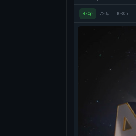
480p
720p
1080p