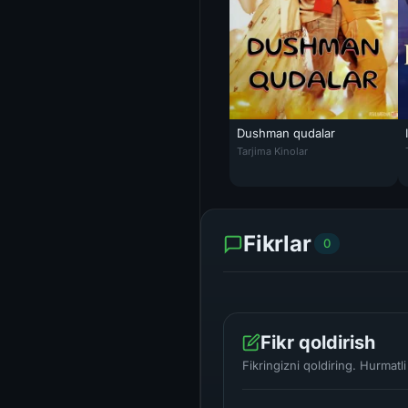
Dushman qudalar
Dushman qudalar / Nafratdan s
Tarjima Kinolar
Fikrlar
0
Fikr qoldirish
Fikringizni qoldiring. Hurmat