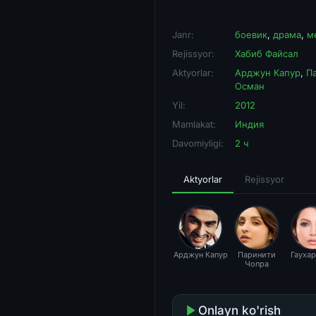
Janr:
боевик
,
драма
,
м
Rejissyor:
Хабиб Файсал
Aktyorlar:
Арджун Капур
,
П
Осман
Yil:
2012
Mamlakat:
Индия
Davomiyligi:
2 ч
Aktyorlar
Rejissyor
Арджун Капур
Паринити
Гаухар
Чопра
Onlayn ko'rish