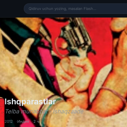
Ishqparastlar / Te
Ishqparastlar
Telba muhabbat · Ishaqzaade
2012
Индия
2 ч