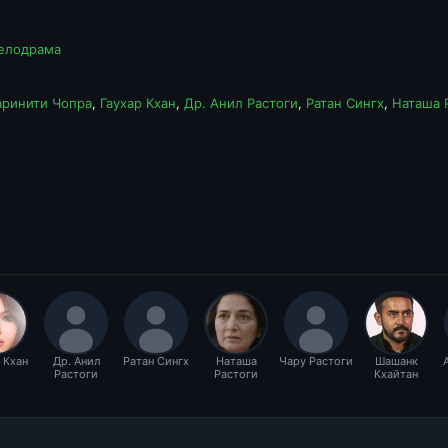
елодрама
аринити Чопра
,
Гаухар Кхан
,
Др. Анил Растоги
,
Ратан Сингх
,
Наташа 
 Кхан
Др. Анил
Ратан Сингх
Наташа
Чару Растоги
Шашанк
Растоги
Растоги
Кхайтан