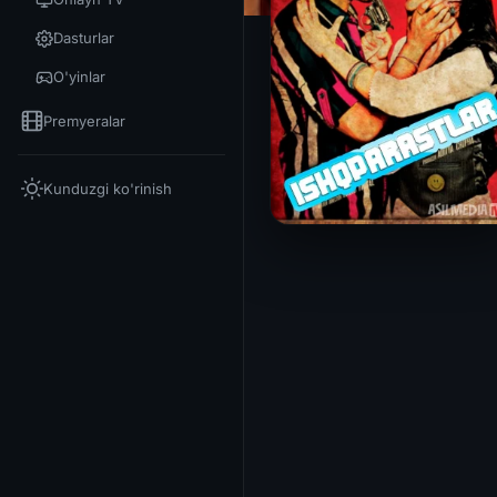
Dasturlar
O'yinlar
Premyeralar
Kunduzgi ko'rinish