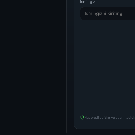
Ismingiz
Haqoratli so'zlar va spam taqiq