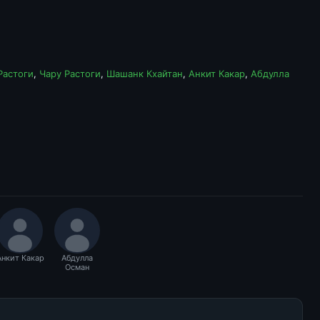
Растоги
,
Чару Растоги
,
Шашанк Кхайтан
,
Анкит Какар
,
Абдулла
Анкит Какар
Абдулла
Осман