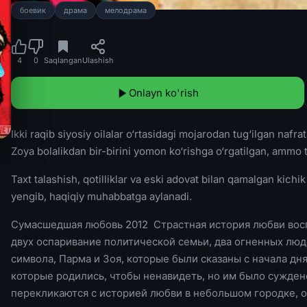
боевик
драма
мелодрама
4
0
Saqlangan
Ulashish
Onlayn ko'rish
Ikki raqib siyosiy oilalar o‘rtasidagi mojarodan tug‘ilgan na
Zoya bolalikdan bir-birini yomon ko‘rishga o‘rgatilgan, ammo
Taxt talashish, qotilliklar va eski adovat bilan qamalgan kichi
yengib, haqiqiy muhabbatga aylanadi.
Сумасшедшая любовь 2012 Страстная история любви восп
двух оспаривание политической семьи, два огненных люде
символа, Парма и Зоя, которые были сказаны с начала дня
которые родились, чтобы ненавидеть, но им было суждено
перекликаются с историей любви в небольшом городке, 