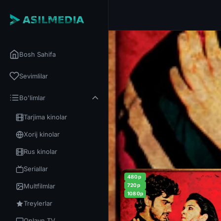
Bosh Sahifa
Sevimlilar
Bo'limlar
Tarjima kinolar
Xorij kinolar
Rus kinolar
Seriallar
480p
Multfilmlar
720p
1080p
Treylerlar
Onlayn TV