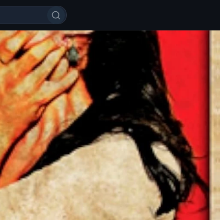
lba muhabbat / Ishaqzaade Hind k