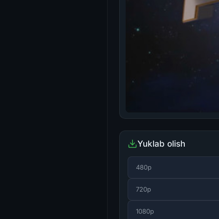
Yuklab olish
480p
720p
1080p