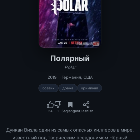
Полярный
Полярный / Polar Tas-IX
Polar
2019
Германия
,
США
боевик
драма
криминал
24
1
Saqlangan
Ulashish
Дункан Визла один из самых опасных киллеров в мире,
известный под творческим псевдонимом Чёрный