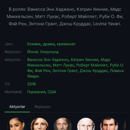
В ролях: Ванесса Энн Хадженс, Кэтрин Уинник, Мадс
Миккельсен, Мэтт Лукас, Роберт Мэйллет, Руби О. Фи,
Фэй Рен, Энтони Грант, Джош Круддас, Lovina Yavari.
Janr:
боевик
,
драма
,
криминал
Rejissyor:
Йонас Окерлунд
Aktyorlar:
Ванесса Энн Хадженс
,
Кэтрин Уинник
,
Мадс
Миккельсен
,
Мэтт Лукас
,
Роберт Мэйллет
,
Руби О.
Фи
,
Фэй Рен
,
Энтони Грант
,
Джош Круддас
,
Ловина
Явари.
Yil:
2019
Mamlakat:
Германия
,
США
Aktyorlar
Rejissyor