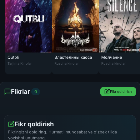
Qutbli
Властелины хаоса
Молчание
Qutbli Uzbek tilida 2020 O'zbek tarjima kino HD
Властелины хаоса / Lords of Chaos Tas-IX
Молчание Tas-IX
Tarjima Kinolar
Ruscha kinolar
Ruscha kinolar
Fikrlar
0
Fikr qoldirish
Fikr qoldirish
Fikringizni qoldiring. Hurmatli munosabat va o'zbek tilida
yozishni unutmang.