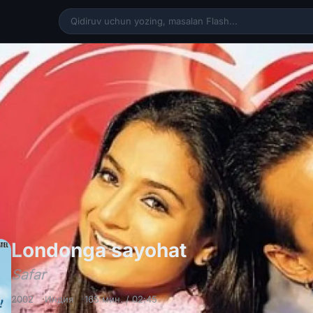
Londonga say
Londonga sayohat
Safar
2002
Индия
165 мин. / 02:45