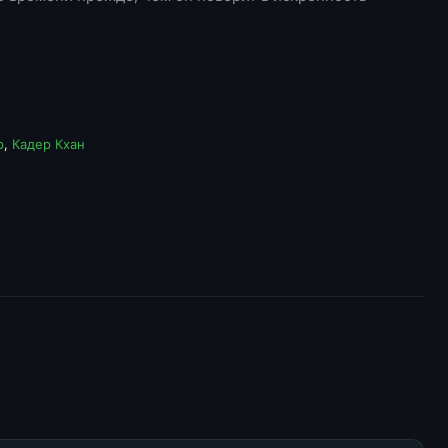
р
,
Кадер Кхан