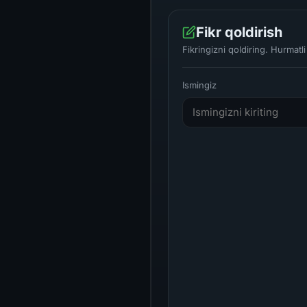
Fikr qoldirish
Fikringizni qoldiring. Hurmat
Ismingiz