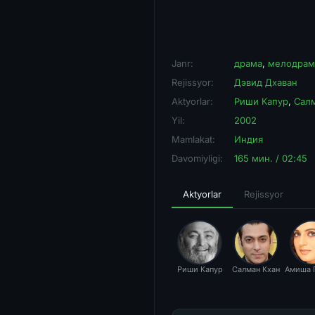
Janr:
драма
,
мелодрам
Rejissyor:
Дэвид Дхаван
Aktyorlar:
Риши Капур
,
Сал
Yil:
2002
Mamlakat:
Индия
Davomiyligi:
165 мин. / 02:45
Aktyorlar
Rejissyor
Риши Капур
Салман Кхан
Амиша 