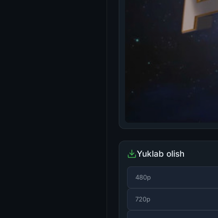
Yuklab olish
480p
720p