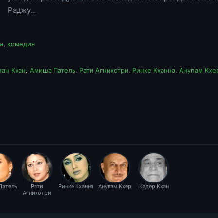
Раджу…
а
,
комедия
ман Кхан
,
Амиша Патель
,
Рати Агнихотри
,
Ринке Кханна
,
Анупам Кхе
Патель
Рати
Ринке Кханна
Анупам Кхер
Кадер Кхан
Агнихотри