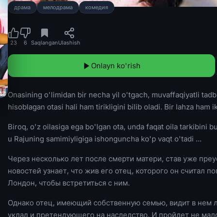
драма
мелодрама
комедия
23
6
Saqlangan
Ulashish
Onlayn ko'rish
Onasining o'limidan bir necha yil o'tgach, muvaffaqiyatli tadb
hisoblagan otasi hali ham tirikligini bilib oladi. Bir lahza h
Biroq, o'z oilasiga ega bo'lgan ota, unda faqat oila tarkibini
u Rajuning samimiyligiga ishonguncha ko'p vaqt o'tadi ...
Через несколько лет после смерти матери, став уже пр
новостей узнает, что жив его отец, которого он считал п
Лондон, чтобы встретиться с ним.
Однако отец, имеющий собственную семью, видит в нем 
уклад и претендующего на наследство. И пройдет не мал