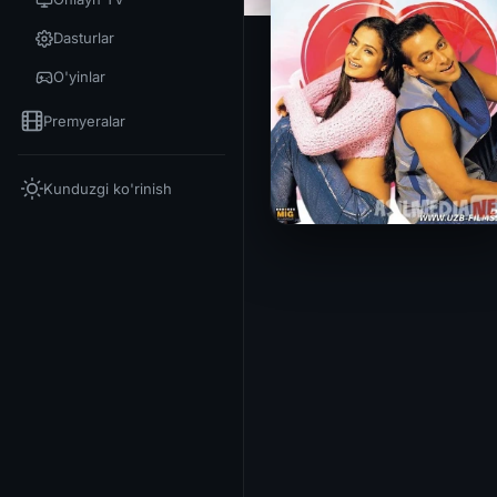
Dasturlar
O'yinlar
Premyeralar
Kunduzgi ko'rinish