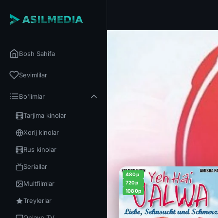
Bosh Sahifa
Sevimlilar
Bo'limlar
Tarjima kinolar
Xorij kinolar
Rus kinolar
Seriallar
480p
Multfilmlar
720p
1080p
Treylerlar
Onlayn TV