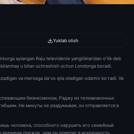
Yuklab olish
irkorga aylangan Raju televidenie yangiliklaridan o'lik deb
am ikkilanmay u bilan uchrashish uchun Londonga boradi.
 buzadigan va merosga da'vo qila oladigan odamni ko'radi. Va
еуспевающим бизнесменом, Раджу из телевизионных
огибшим. Ни минуты не раздумывая, он отправляется в
лишь человека, способного нарушить его семейный
о времени прежде, чем он поверит в искренность