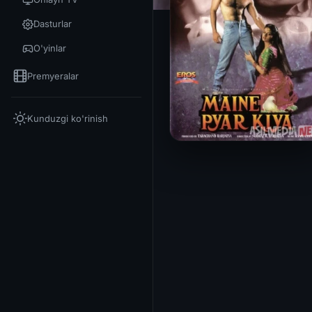
Dasturlar
O'yinlar
Premyeralar
Kunduzgi ko'rinish