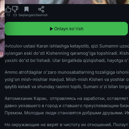
73
23
Saqlangan
Ulashish
Onlayn ko'rish
Avtoulov ustasi Karan ishlashga ketayotib, qizi Sumamni uzo
aylangan eski do'sti Kishenning qaramog'iga topshiradi. Kis
yaxshi do'st bo'lishadi. Ular birgalikda qiziqishadi, hayotga o
Ammo atrofdagilar o'zaro munosabatlarning tozaligiga ishoni
yolg'on mish-mishlar mavjud. Mish-mish Kishen va yoshlar o'r
qaytib keladi va shunday rasmni topib, Sumani o'zi bilan birga 
Автомеханик Каран, отправляясь на заработки, оставляе
давно уехавшего в город и ставшего преуспевающим биз
Премом. Молодые люди становятся добрыми друзьями. Им 
Но окружающие не верят в чистоту их отношений. Ползут