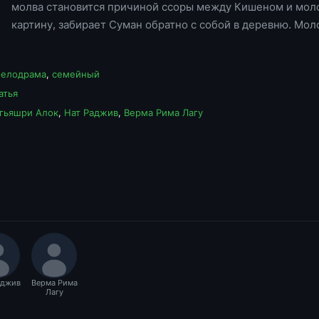
молва становится причиной ссоры между Кишеном и молод
картину, забирает Суман обратно с собой в деревню. Мо
елодрама
,
семейный
атья
гьяшри Алок
,
Нат Раджив
,
Верма Рима Лагу
аджив
Верма Рима
Лагу