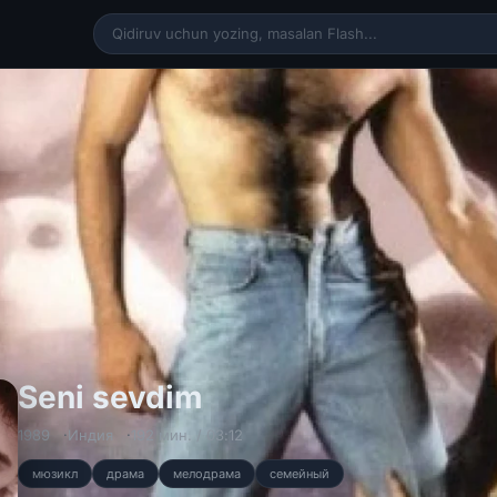
Seni sevdim Hind ki
Seni sevdim
1989
Индия
192 мин. / 03:12
мюзикл
драма
мелодрама
семейный