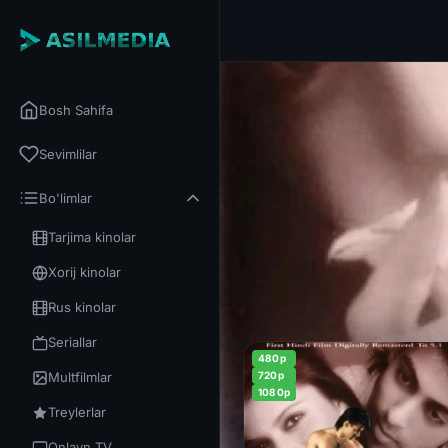
Bosh Sahifa
Sevimlilar
Bo'limlar
Tarjima kinolar
Xorij kinolar
Rus kinolar
Seriallar
480p
Multfilmlar
720p
1080p
Treylerlar
Onlayn TV