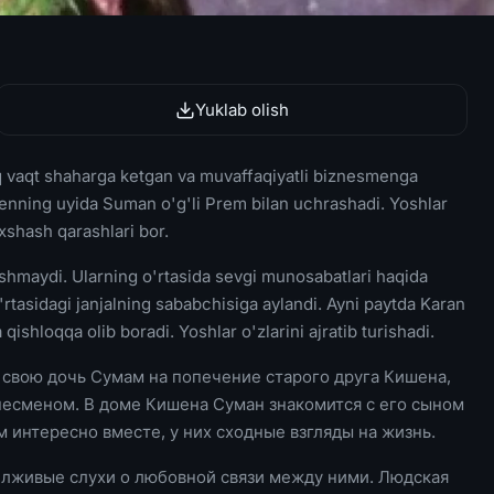
Yuklab olish
q vaqt shaharga ketgan va muvaffaqiyatli biznesmenga
henning uyida Suman o'g'li Prem bilan uchrashadi. Yoshlar
'xshash qarashlari bor.
shmaydi. Ularning o'rtasida sevgi munosabatlari haqida
tasidagi janjalning sababchisiga aylandi. Ayni paytda Karan
qishloqqa olib boradi. Yoshlar o'zlarini ajratib turishadi.
т свою дочь Сумам на попечение старого друга Кишена,
несменом. В доме Кишена Суман знакомится с его сыном
интересно вместе, у них сходные взгляды на жизнь.
 лживые слухи о любовной связи между ними. Людская