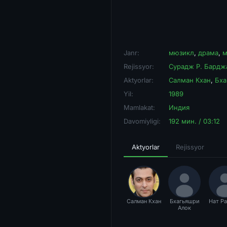
Janr:
мюзикл
,
драма
,
м
Rejissyor:
Сурадж Р. Бардж
Aktyorlar:
Салман Кхан
,
Бха
Yil:
1989
Mamlakat:
Индия
Davomiyligi:
192 мин. / 03:12
Aktyorlar
Rejissyor
Салман Кхан
Бхагьяшри
Нат Р
Алок